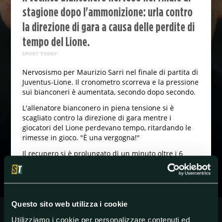
stagione dopo l'ammonizione: urla contro
la direzione di gara a causa delle perdite di
tempo del Lione.
SPORT TODAY
Nervosismo per Maurizio Sarri nel finale di partita di
Juventus-Lione. Il cronometro scorreva e la pressione
sui bianconeri è aumentata, secondo dopo secondo.
L'allenatore bianconero in piena tensione si è
scagliato contro la direzione di gara mentre i
giocatori del Lione perdevano tempo, ritardando le
rimesse in gioco. "È una vergogna!"
Il recupero si è prolungato di un minuto oltre i 6
previsti all'inizio a causa dei cambi e delle perdite di
tempo. La Juventus, comunque, non è riuscita a
trovare il 3-1 finale.
Questo sito web utilizza i cookie
Utilizziamo i cookie per personalizzare contenuti ed
#ChampionsLeague
#Juventus
#SerieA