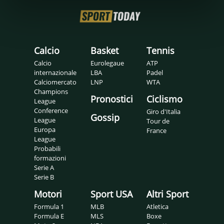
Calcio
Basket
Tennis
Calcio
Eurolegaue
ATP
internazionale
LBA
Padel
Calciomercato
LNP
WTA
Champions
Pronostici
Ciclismo
League
Conference
Giro d'Italia
Gossip
League
Tour de
Europa
France
League
Probabili
formazioni
Serie A
Serie B
Motori
Sport USA
Altri Sport
Formula 1
MLB
Atletica
Formula E
MLS
Boxe