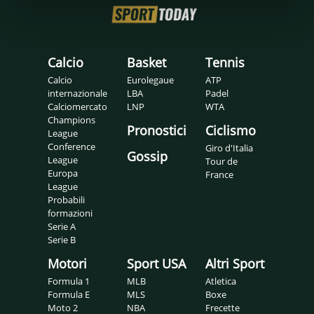
Calcio
Basket
Tennis
Calcio
Eurolegaue
ATP
internazionale
LBA
Padel
Calciomercato
LNP
WTA
Champions
Pronostici
Ciclismo
League
Conference
Giro d'Italia
Gossip
League
Tour de
Europa
France
League
Probabili
formazioni
Serie A
Serie B
Motori
Sport USA
Altri Sport
Formula 1
MLB
Atletica
Formula E
MLS
Boxe
Moto 2
NBA
Frecette