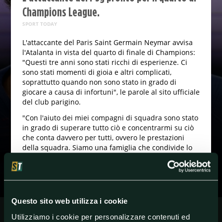
Champions League.
SPORT TODAY
L'attaccante del Paris Saint Germain Neymar avvisa
l'Atalanta in vista del quarto di finale di Champions:
"Questi tre anni sono stati ricchi di esperienze. Ci
sono stati momenti di gioia e altri complicati,
soprattutto quando non sono stato in grado di
giocare a causa di infortuni", le parole al sito ufficiale
del club parigino.
"Con l'aiuto dei miei compagni di squadra sono stato
in grado di superare tutto ciò e concentrarmi su ciò
che conta davvero per tutti, ovvero le prestazioni
della squadra. Siamo una famiglia che condivide lo
stesso grande obiettivo che ci sta davanti. Vogliamo
concludere questa stagione con la Champions
League".
Questo sito web utilizza i cookie
#ChampionsLeague
#Europe
#ParisSaint-Germain
Utilizziamo i cookie per personalizzare contenuti ed