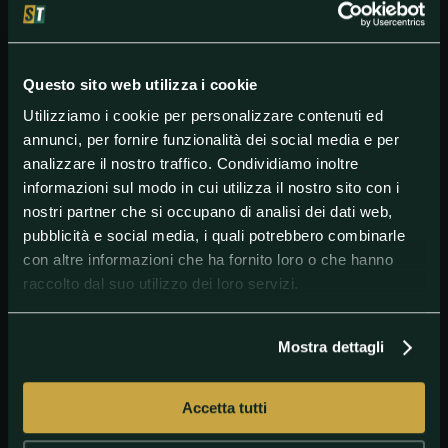
Europa: "Con queste nuove regole non ci sono
favoriti - ha aggiunto - La Juventus ha giocatori di
grande esperienza, noi al contrario abbiamo tanti
giovani che non hanno alle spalle molte partite in
Questo sito web utilizza i cookie
Champions League. Ma abbiamo una squadra
ambiziosa e non abbiamo paura di loro".
Utilizziamo i cookie per personalizzare contenuti ed
annunci, per fornire funzionalità dei social media e per
analizzare il nostro traffico. Condividiamo inoltre
informazioni sul modo in cui utilizza il nostro sito con i
#ChampionsLeague
#Europe
#FCLyon
#Francia
nostri partner che si occupano di analisi dei dati web,
pubblicità e social media, i quali potrebbero combinarle
#Juventus
#Lione
#MemphisDepay
con altre informazioni che ha fornito loro o che hanno
raccolto dal suo utilizzo dei loro servizi.
Mostra dettagli
Accetta tutti