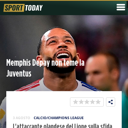
Memphis Depay non teme la
Juventus
3 AGOSTO
CALCIO/CHAMPIONS LEAGUE
L'attaccante olandese del Lione sulla sfida