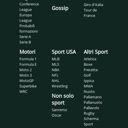
Conference
Giro d'Italia
Gossip
League
Tour de
Europa
France
League
Probabili
formazioni
Serie A
Serie B
Motori
Sport USA
Altri Sport
Formula 1
MLB
Atletica
Formula E
MLS
Boxe
Moto 2
NBA
Frecette
Moto 3
NFL
Golf
MotoGP
NHL
Ippica
Superbike
Wrestling
MMA
WRC
Nuoto
Non solo
Pallamano
sport
Pallanuoto
Pallavolo
Sanremo
Rugby
Oscar
Scherma
Sport