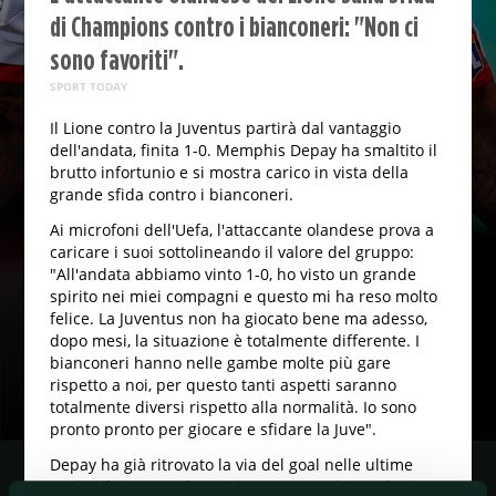
di Champions contro i bianconeri: "Non ci
sono favoriti".
SPORT TODAY
Il Lione contro la Juventus partirà dal vantaggio
dell'andata, finita 1-0. Memphis Depay ha smaltito il
brutto infortunio e si mostra carico in vista della
grande sfida contro i bianconeri.
Ai microfoni dell'Uefa, l'attaccante olandese prova a
caricare i suoi sottolineando il valore del gruppo:
"All'andata abbiamo vinto 1-0, ho visto un grande
spirito nei miei compagni e questo mi ha reso molto
felice. La Juventus non ha giocato bene ma adesso,
dopo mesi, la situazione è totalmente differente. I
bianconeri hanno nelle gambe molte più gare
rispetto a noi, per questo tanti aspetti saranno
totalmente diversi rispetto alla normalità. Io sono
pronto pronto per giocare e sfidare la Juve".
Depay ha già ritrovato la via del goal nelle ultime
uscite, il Lione vuole continuare a stupire anche in