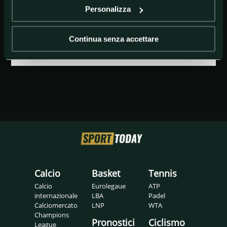
Personalizza
(C)GETTY IMAGES
depay
Continua senza accettare
Calcio
Basket
Tennis
Calcio
Eurolegaue
ATP
internazionale
LBA
Padel
Calciomercato
LNP
WTA
Champions
Pronostici
Ciclismo
League