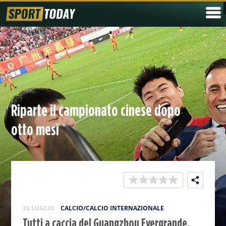
Riparte il campionato cinese dopo
otto mesi
24 LUGLIO
CALCIO/CALCIO INTERNAZIONALE
Tutti a caccia del Guangzhou Evergrande,