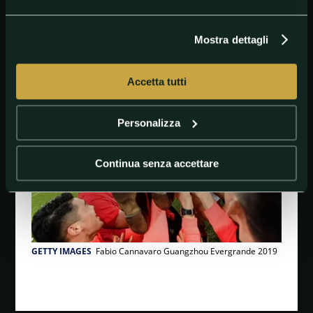
le retrocesse, le qualificate alle competizioni
asiatiche e il campione di Cina.
Mostra dettagli
#Cina
#GuangzhouEvergrande
#ShanghaiShenhua
Accetta tutti
Personalizza
Continua senza accettare
GETTY IMAGES
Fabio Cannavaro Guangzhou Evergrande 2019