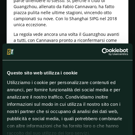
parte difendere lo stesso. Sì, perchè il club di
Guangzhou, allenato da Fabio Cannavaro, ha fatto
piazza pulita nelle ultime stagioni, vincendo otto
campionati su nove. Con lo Shanghai SIPG nel 2018
unica eccezione.
La regola vede ancora una volta il Guanzghou avanti
a tutti, con Cannavaro pronto a riconfermarsi come
padrone della Cina calcistica. Davanti a lui nel primo
match stagionale ci sarà lo
Shanghai Shenhua
, in cui
militano tra gli altri Stephan El Shaarawy ed Oba
Oba Martins.
Questo sito web utilizza i cookie
L'ex romanista e il vecchio pupillo interista non sono
però solo gli unici Serie A presenti nel campionato
Utilizziamo i cookie per personalizzare contenuti ed
cinese al via: Donadoni allena infatti lo Shenzhen, in
annunci, per fornire funzionalità dei social media e per
cui gioca anche Dzemaili. Al Sipg c'è Arnautovic,
analizzare il nostro traffico. Condividiamo inoltre
mentre Pellè è oramai un simbolo dello Shandong
Luneng.
informazioni sul modo in cui utilizza il nostro sito con i
nostri partner che si occupano di analisi dei dati web,
Rispetto al passato e al campionato a girone unico,
pubblicità e social media, i quali potrebbero combinarle
stavolta il torneo ne avrà due da otto squadre:
quattordici giornate fino a settembre. Dunque altre
con altre informazioni che ha fornito loro o che hanno
otto, con tabellone di playoff e playout, per decidere
raccolto dal suo utilizzo dei loro servizi.