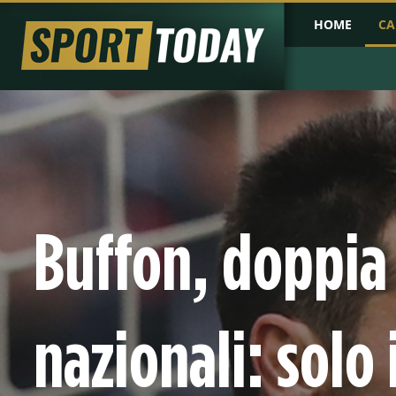
HOME
CA
PRIMA PAGINA
COPPA D'AFRICA
COPPA D'ASIA
PROBABILI FO
Buffon, doppia c
nazionali: solo 