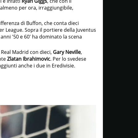
 è infatti
Ryan Giggs
, che con il
lmeno per ora, irraggiungibile,
ifferenza di Buffon, che conta dieci
ier League. Sopra il portiere della Juventus
i anni '50 e 60' ha dominato la scena
 Real Madrid con dieci,
Gary Neville
,
nte
Zlatan Ibrahimovic
. Per lo svedese
 aggiunti anche i due in Eredivisie.