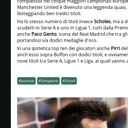
complessivi nei cinque maggiori campionati europei
Manchester United è divenuto una leggenda quasi, a
festeggiando ben tredici titoli.
Ha lo stesso numero di titoli invece
Scholes
, ma a d
scudetti in Serie A e uno in Ligue 1, tutti dalla Prem
anche
Paco Gento
, icona del Real Madrid che tra gl
portandosi via dodici medaglie d'oro.
In una ipotetica top ten dei giocatori anche
Pirri
del
anch'esso sopra Buffon con dodici titoli, e ovviame
nove titoli tra Serie A, Ligue 1 e Liga, ai quali vanno
#Juventus
#Sampdoria
#SerieA