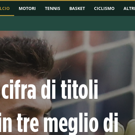
LCIO
MOTORI
TENNIS
BASKET
CICLISMO
ALTR
RMAZIONI
CHAMPIONS LEAGUE
EUROPA LEAGUE
CONFERENCE L
ifra di titoli
in tre meglio di