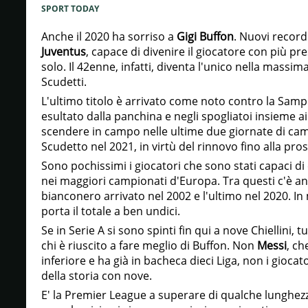
SPORT TODAY
Anche il 2020 ha sorriso a
Gigi Buffon
. Nuovi record
Juventus
, capace di divenire il giocatore con più pr
solo. Il 42enne, infatti, diventa l'unico nella massi
Scudetti.
L'ultimo titolo è arrivato come noto contro la Sampd
esultato dalla panchina e negli spogliatoi insieme a
scendere in campo nelle ultime due giornate di ca
Scudetto nel 2021, in virtù del rinnovo fino alla pro
Sono pochissimi i giocatori che sono stati capaci di
nei maggiori campionati d'Europa. Tra questi c'è anc
bianconero arrivato nel 2002 e l'ultimo nel 2020. In
porta il totale a ben undici.
Se in Serie A si sono spinti fin qui a nove Chiellini, t
chi è riuscito a fare meglio di Buffon. Non
Messi
, c
inferiore e ha già in bacheca dieci Liga, non i gioc
della storia con nove.
E' la Premier League a superare di qualche lunghezza 