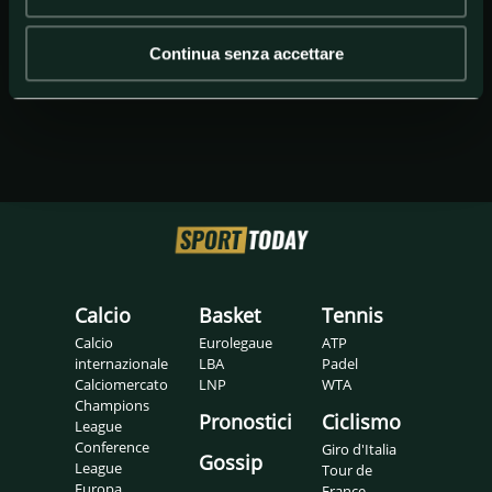
Continua senza accettare
Calcio
Basket
Tennis
Calcio
Eurolegaue
ATP
internazionale
LBA
Padel
Calciomercato
LNP
WTA
Champions
Pronostici
Ciclismo
League
Conference
Giro d'Italia
Gossip
League
Tour de
Europa
France