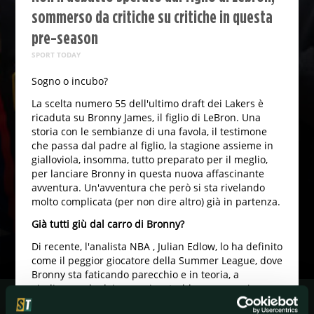
sommerso da critiche su critiche in questa
pre-season
SPORT TODAY
Sogno o incubo?
La scelta numero 55 dell'ultimo draft dei Lakers è
ricaduta su Bronny James, il figlio di LeBron. Una
storia con le sembianze di una favola, il testimone
che passa dal padre al figlio, la stagione assieme in
gialloviola, insomma, tutto preparato per il meglio,
per lanciare Bronny in questa nuova affascinante
avventura. Un'avventura che però si sta rivelando
molto complicata (per non dire altro) già in partenza.
Già tutti giù dal carro di Bronny?
Di recente, l'analista NBA , Julian Edlow, lo ha definito
come il peggior giocatore della Summer League, dove
Bronny sta faticando parecchio e in teoria, a
giudicare solo dai numeri, potrebbe avere ragione.
Ma sono in tanti a pensare che la Summer League