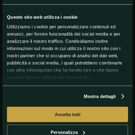
non vada letta allo stesso modo delle statistiche del
campionato, e che i numeri non dovrebbero
significare molto.
Questo sito web utilizza i cookie
Chi avrà ragione? Già tra qualche mese, potremmo
Utilizziamo i cookie per personalizzare contenuti ed
scoprirlo...
annunci, per fornire funzionalità dei social media e per
analizzare il nostro traffico. Condividiamo inoltre
informazioni sul modo in cui utilizza il nostro sito con i
#BronnyJames
#NBA
#SummerLeague
nostri partner che si occupano di analisi dei dati web,
pubblicità e social media, i quali potrebbero combinarle
con altre informazioni che ha fornito loro o che hanno
raccolto dal suo utilizzo dei loro servizi.
Mostra dettagli
Accetta tutti
GETTY IMAGES
Bronny e Lebron
Personalizza