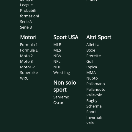
League
Probabili
formazioni
Serie A
Serie B
Motori
Sport USA
Altri Sport
Formula 1
MLB
Atletica
Formula E
MLS
Boxe
Moto 2
NBA
Frecette
Moto 3
NFL
Golf
MotoGP
NHL
Ippica
Superbike
Wrestling
MMA
WRC
Nuoto
Non solo
Pallamano
sport
Pallanuoto
Pallavolo
Sanremo
Rugby
Oscar
Scherma
Sport
Invernali
Vela