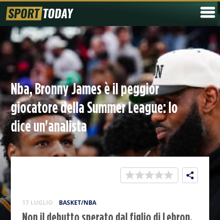
Nba, Bronny James è il peggior
giocatore della Summer League: lo
dice un'analista
17 LUGLIO
BASKET/NBA
Non il debutto sperato dal figlio di Lebron,