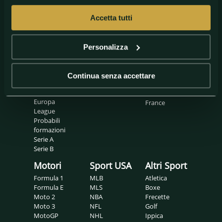
Accetta tutti
Calcio
Basket
Tennis
Calcio
Eurolegaue
ATP
internazionale
LBA
Padel
Personalizza
Calciomercato
LNP
WTA
Champions
Pronostici
Ciclismo
League
Continua senza accettare
Conference
Giro d'Italia
Gossip
League
Tour de
Europa
France
League
Probabili
formazioni
Serie A
Serie B
Motori
Sport USA
Altri Sport
Formula 1
MLB
Atletica
Formula E
MLS
Boxe
Moto 2
NBA
Frecette
Moto 3
NFL
Golf
MotoGP
NHL
Ippica