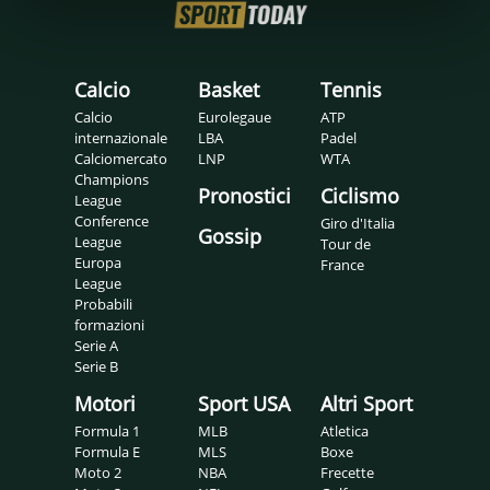
Calcio
Basket
Tennis
Calcio
Eurolegaue
ATP
internazionale
LBA
Padel
Calciomercato
LNP
WTA
Champions
Pronostici
Ciclismo
League
Conference
Giro d'Italia
Gossip
League
Tour de
Europa
France
League
Probabili
formazioni
Serie A
Serie B
Motori
Sport USA
Altri Sport
Formula 1
MLB
Atletica
Formula E
MLS
Boxe
Moto 2
NBA
Frecette