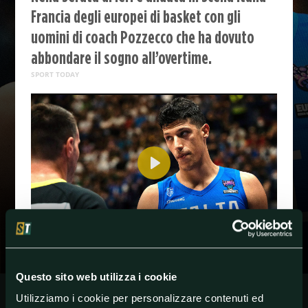
Francia degli europei di basket con gli
uomini di coach Pozzecco che ha dovuto
abbondare il sogno all’overtime.
SPORT TODAY
Play
-04:36
Play
Unmute
Settings
Enter
fullscreen
Questo sito web utilizza i cookie
#Fontecchio
#italbasket
#pozzecco
Utilizziamo i cookie per personalizzare contenuti ed