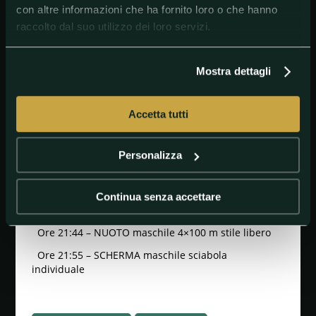
con altre informazioni che ha fornito loro o che hanno
Ore 17:38 – JUDO femminile -48kg (ORO)
raccolto dal suo utilizzo dei loro servizi.
Ore 18:09 – JUDO maschile -60 kg
Ore 19:00 – RUGBY A 7 maschile (BRONZO)
Mostra dettagli
Ore 19:45 – RUGBY A 7 maschile (ORO)
Ore 20:40 - SCHERMA spada femminile individuale
Accetta tutti
(BRONZO)
Ore 20:42 – NUOTO maschile 400 m stile libero
Personalizza
Ore 20:52 – NUOTO femminile 400 m stile libero
Ore 21:30 – SCHERMA spada femminile individuale
Continua senza accettare
Ore 21:34 – NUOTO femminile 4×100 m stile libero
Ore 21:44 – NUOTO maschile 4×100 m stile libero
Ore 21:55 – SCHERMA maschile sciabola
individuale