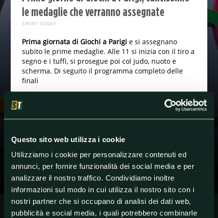
le medaglie che verranno assegnate
SPORT TODAY
Prima giornata di Giochi a Parigi
e si assegnano
subito le prime medaglie. Alle 11 si inizia con il tiro a
segno e i tuffi, si prosegue poi col judo, nuoto e
scherma. Di seguito il programma completo delle
finali
Ore 11:00 – TIRO A SEGNO squadra mista carabina
aria compressa 10 m (ORO)
Ore 11:00 – TUFFI femminile trampolino 3 m
sincronizzato
Questo sito web utilizza i cookie
Ore 14.30 – CICLISMO femminile strada cronometro
Utilizziamo i cookie per personalizzare contenuti ed
individuale
annunci, per fornire funzionalità dei social media e per
Ore 16:34 – CICLISMO maschile strada individuale
analizzare il nostro traffico. Condividiamo inoltre
cronometro
informazioni sul modo in cui utilizza il nostro sito con i
Ore 17:00 – SKATEBOARD maschile strada
nostri partner che si occupano di analisi dei dati web,
Ore 17:18 – JUDO femminile - 48 kg (BRONZO)
pubblicità e social media, i quali potrebbero combinarle