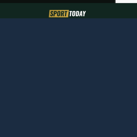
Calcio
Basket
Tennis
Calcio
Eurolegaue
ATP
internazionale
LBA
Padel
Calciomercato
LNP
WTA
Champions
Pronostici
Ciclismo
League
Conference
Giro d'Italia
Gossip
League
Tour de
Europa
France
League
Probabili
formazioni
Serie A
Serie B
Motori
Sport USA
Altri Sport
Formula 1
MLB
Atletica
Formula E
MLS
Boxe