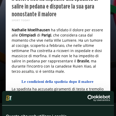
salire in pedana e disputare la sua gara
nonostante il malore
SPORT TODAY
Nathalie Moellhausen
ha sfidato il dolore per essere
alle
Olimpiadi
di
Parigi
, che considera casa dal
momento che vive nella Ville Lumiere. Ha un tumore
al coccige, scoperto a febbraio, che nelle ultime
settimane l’ha costretta a ricoveri in ospedale e dosi
massicce di morfina. Il male non le ha impedito di
salire in pedana per rappresentare il
Brasile
, ma
durante l’incontro con la canadese Ruien Xiao, al
terzo assalto, si è sentita male.
Le condizioni della spadista dopo il malore
La spadista ha accusato giramenti di testa e tremolio
alle gambe, ma non si è arresa. È intervenuto lo staff
medico per farla riprendere, ha scelto di portare a
termine la gara poi persa 15-11 e subito dopo è stata
ricoverata in ospedale. Ora è assistita dai medici
della sua nazionale e domani sarà operata.