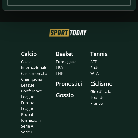
Calcio
Basket
Tennis
Calcio
Eurolegaue
ATP
internazionale
LBA
Padel
Calciomercato
LNP
WTA
Champions
Pronostici
Ciclismo
League
Conference
Giro d'Italia
Gossip
League
Tour de
Europa
France
League
Probabili
formazioni
Serie A
Serie B