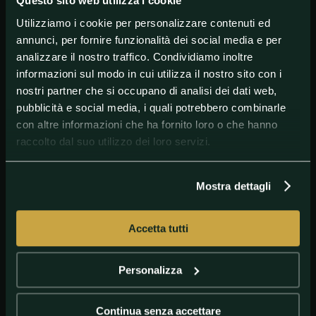
Questo sito web utilizza i cookie
Utilizziamo i cookie per personalizzare contenuti ed
annunci, per fornire funzionalità dei social media e per
#OlimpiadidiParigi2024
#OlimpiadiParigi
analizzare il nostro traffico. Condividiamo inoltre
informazioni sul modo in cui utilizza il nostro sito con i
nostri partner che si occupano di analisi dei dati web,
pubblicità e social media, i quali potrebbero combinarle
con altre informazioni che ha fornito loro o che hanno
raccolto dal suo utilizzo dei loro servizi.
Mostra dettagli
Accetta tutti
GETTY IMAGES
Grandi novità a Parigi 2024
Personalizza
Continua senza accettare