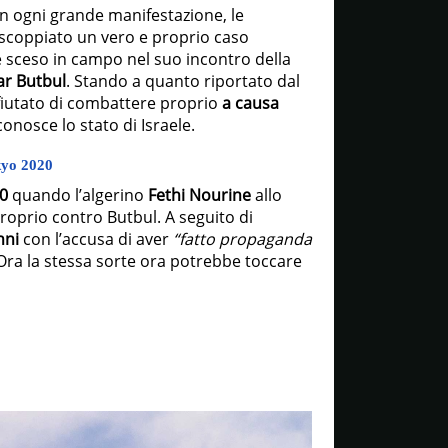
in ogni grande manifestazione, le
i scoppiato un vero e proprio caso
 sceso in campo nel suo incontro della
r Butbul
. Stando a quanto riportato dal
ifiutato di combattere proprio
a causa
conosce lo stato di Israele.
kyo 2020
0
quando l’algerino
Fethi Nourine
allo
roprio contro Butbul. A seguito di
nni
con l’accusa di aver
“fatto propaganda
ra la stessa sorte ora potrebbe toccare