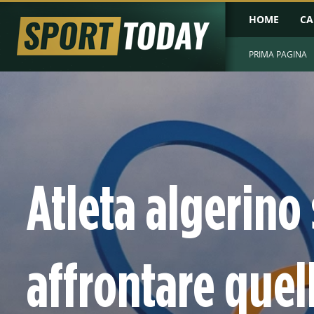
HOME
CA
PRIMA PAGINA
Atleta algerino s
affrontare quell