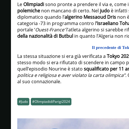
Le
Olimpiadi
sono pronte a prendere il via e, come 
polemiche
non mancano di certo. Nel
judo
è infatt
diplomatico quando l’
algerino
Messaoud Dris
non è
categoria -73 in programma contro l
’israeliano
Toha
portale ‘
Ouest-France’
l’atleta algerino si sarebbe r
della nazionalità di Butbul
in quanto l’Algeria non ri
Il precedente di To
La stessa situazione si era già verificata a
Tokyo 202
stesso modo si era rifiutato di scendere in campo p
quell’episodio Nourine è stato
squalificato per 11 a
politica e religiosa e aver violato la carta olimpica”.
O
al suo connazionale.
#Judo
#OlimpiadidiParigi2024