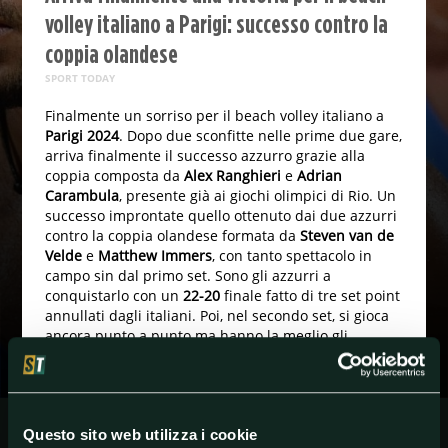
volley italiano a Parigi: successo contro la
coppia olandese
SPORT TODAY
Finalmente un sorriso per il beach volley italiano a
Parigi 2024
. Dopo due sconfitte nelle prime due gare,
arriva finalmente il successo azzurro grazie alla
coppia composta da
Alex Ranghieri
e
Adrian
Carambula
, presente già ai giochi olimpici di Rio. Un
successo improntate quello ottenuto dai due azzurri
contro la coppia olandese formata da
Steven van de
Velde
e
Matthew Immers
, con tanto spettacolo in
campo sin dal primo set. Sono gli azzurri a
conquistarlo con un
22-20
finale fatto di tre set point
annullati dagli italiani. Poi, nel secondo set, si gioca
ancora punto a punto ma hanno la meglio gli
olandesi per
21-19
. Gara serrata fino alla fine: finisce
15-13
per la coppia italiana il terzo set, che vince così
2-1
la partita e inaugura bene la rassegna olimpica
parigina.
Questo sito web utilizza i cookie