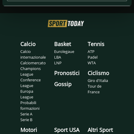
Calcio
Basket
Tennis
Calcio
Eurolegaue
ATP
internazionale
LBA
Padel
Calciomercato
LNP
WTA
Champions
Pronostici
Ciclismo
League
Conference
Giro d'Italia
Gossip
League
Tour de
Europa
France
League
Probabili
formazioni
Serie A
Serie B
Motori
Sport USA
Altri Sport