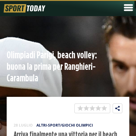
Olimpiadi Parigi, beach volley:
buona la prima per Ranghieri-
Carambula
28 LUGLIO
ALTRI-SPORT/GIOCHI OLIMPICI
Arriva finalmente una vittoria per il beach