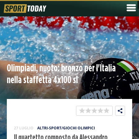
Olimpiadi, nuoto: bronzo per l'Italia
nella staffetta 4x100 sl
27 LUGLIO
ALTRI-SPORT/GIOCHI OLIMPICI
Il quartetto composto da Alessandro