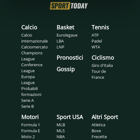
Calcio
Basket
Tennis
Calcio
Eurolegaue
ATP
internazionale
LBA
Padel
Calciomercato
LNP
WTA
Champions
Pronostici
Ciclismo
League
Conference
Giro d'Italia
Gossip
League
Tour de
Europa
France
League
Probabili
formazioni
Serie A
Serie B
Motori
Sport USA
Altri Sport
Formula 1
MLB
Atletica
Formula E
MLS
Boxe
Moto 2
NBA
Frecette