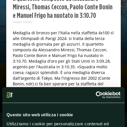
Miressi, Thomas Ceccon, Paolo Conte Bonin
e Manuel Frigo ha nuotato in 3:10.70
SPORT TODAY
Medaglia di bronzo per l'Italia nella staffetta 4x100 sl
alle Olimpiadi di Parigi 2024: si tratta della terza
medaglia di giornata per gli azzurri. Il quartetto
composto da Alessandro Miressi, Thomas Ceccon,
Paolo Conte Bonin e Manuel Frigo ha nuotato in
3:10.70. Medaglia d'oro per gli Stati Uniti in 3:09.28,
argento per l'Australia in 3:10.35. «Squadra molto
coesa, ragazzi splendidi. É una medaglia diversa
dall'argento di Tokyo. Ma l'ingresso del 2002 (Conte
Bonin, ndr) ci fa ben sperare per la staffetta del
futuro» ha detto il dt dell'Italia del nuoto Cesare
Butini, commentando il bronzo olimpico della
staffetta 4x100 stile libero maschile.
Questo sito web utilizza i cookie
#Italia
#Nuoto
#Olimpiadi
#parigi
Utilizziamo i cookie per personalizzare contenuti ed