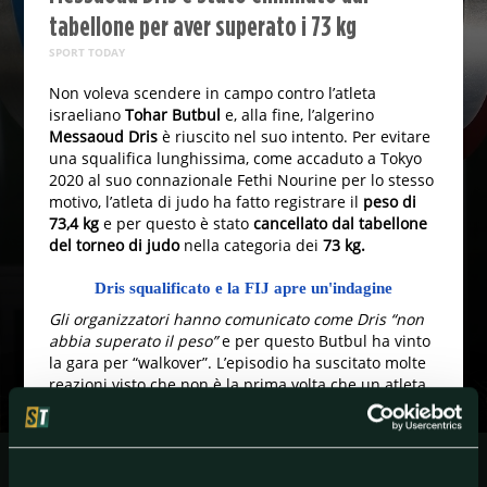
tabellone per aver superato i 73 kg
SPORT TODAY
Non voleva scendere in campo contro l’atleta
israeliano
Tohar Butbul
e, alla fine, l’algerino
Messaoud Dris
è riuscito nel suo intento. Per evitare
una squalifica lunghissima, come accaduto a Tokyo
2020 al suo connazionale Fethi Nourine per lo stesso
motivo, l’atleta di judo ha fatto registrare il
peso di
73,4 kg
e per questo è stato
cancellato dal tabellone
del torneo di judo
nella categoria dei
73 kg.
Dris squalificato e la FIJ apre un'indagine
Gli organizzatori hanno comunicato come Dris “non
abbia superato il peso”
e per questo Butbul ha vinto
la gara per “walkover”. L’episodio ha suscitato molte
reazioni visto che non è la prima volta che un atleta
musulmano si è ritirato o ha rifiutato di gareggiare
contro avversari israeliani per motivi politici. La
FIJ
ha
deciso di
aprire un’indagine
in merito mentre il
Comitato Olimpico Algerino ha deciso di non