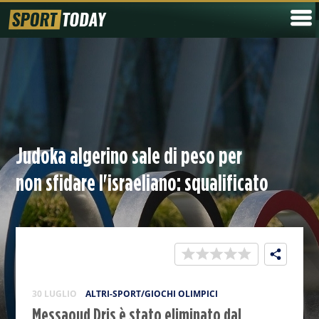
Judoka algerino sale di peso per
non sfidare l'israeliano: squalificato
30 LUGLIO
ALTRI-SPORT/GIOCHI OLIMPICI
Messaoud Dris è stato eliminato dal