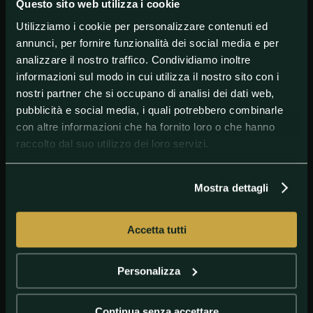
commentare l’episodio.
Questo sito web utilizza i cookie
Utilizziamo i cookie per personalizzare contenuti ed
annunci, per fornire funzionalità dei social media e per
#Judo
#OlimpiadidiParigi2024
analizzare il nostro traffico. Condividiamo inoltre
informazioni sul modo in cui utilizza il nostro sito con i
nostri partner che si occupano di analisi dei dati web,
pubblicità e social media, i quali potrebbero combinarle
con altre informazioni che ha fornito loro o che hanno
raccolto dal suo utilizzo dei loro servizi.
Mostra dettagli
Accetta tutti
GETTY IMAGES
I cerchi delle Olimpiadi
Personalizza
Continua senza accettare