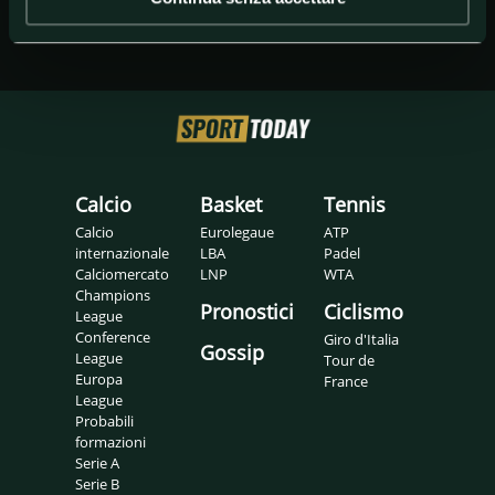
Calcio
Basket
Tennis
Calcio
Eurolegaue
ATP
internazionale
LBA
Padel
Calciomercato
LNP
WTA
Champions
Pronostici
Ciclismo
League
Conference
Giro d'Italia
Gossip
League
Tour de
Europa
France
League
Probabili
formazioni
Serie A
Serie B