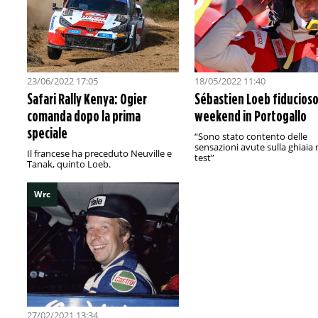
23/06/2022 17:05
18/05/2022 11:40
Safari Rally Kenya: Ogier
Sébastien Loeb fiducioso 
comanda dopo la prima
weekend in Portogallo
speciale
“Sono stato contento delle
sensazioni avute sulla ghiaia 
Il francese ha preceduto Neuville e
test”
Tanak, quinto Loeb.
Wrc
27/02/2021 13:34