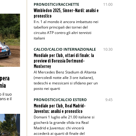
PRONOSTICI/RACCHETTE
11:00
Wimbledon 2025, Sinner-Nardi: analisi e
pronostico
Il n. 1 al mondo è ancora imbattuto nei
tabelloni principali dei tornei del
circuito ATP contro gli altri tennisti
italiani
CALCIO/CALCIO INTERNAZIONALE
10:30
Mondiale per Club, ottavi di finale: la
preview di Borussia Dortmund-
Monterrey
Al Mercedes Benz Stadium di Altanta
npera
(mercoledì notte alle 3 ore italiane),
tedeschi e messicani si sfidano per un
nia
posto nei quarti
 il suo
ns e il
PRONOSTICI/CALCIO ESTERO
9:45
Mondiale per Club, Real Madrid-
Juventus: analisi e pronostico
Domani 1 luglio alle 21.00 italiane si
giocherà la grande sfida tra Real
Madrid e Juventus: chi vincerà
accederà ai quarti di finale del