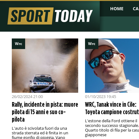
HOME
CA
Wrc
Wrc
26/02/2024 21:00
01/10/2023 19:45
Rally, incidente in pista: muore
WRC, Tanak vince in Cile:
pilota di 15 anni e suo co-
Toyota campione costrut
pilota
L'estone della Ford ottiene il
secondo successo stagionale.
L'auto è scivolata fuori da una
Quarto titolo di fila per la cas
strada sterrata ed è finita in un
giapponese
fiume gonfio di pioggia. Vano