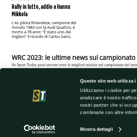
Rally in lutto, addio a Hannu
Mikkola
L'ex pilota finlandese, campione del
mondo 1983 con la Audi Quattro, è
morto a 78 anni: "È stato uno dei
migliori" il ricordo di Carlos Sainz.
WRC 2023: le ultime news sul campionato 
Su Sport Today puoi trovare tutte le migliori notizie sul campionato del m
WRC Calendario 2023: tappe e anticipazioni
Questo sito web utilizza i
Il World Rally Championship 2023 si preannuncia come una delle competiz
entusiasmanti dell'anno. La stagione, che ha avuto inizio a gennaio, vedrà i 
Utilizziamo i cookie per pe
diverse tappe in tutto il mondo. Il calendario del WRC 2023 prevede la disp
Asia, Africa e America del Sud. Ogni tappa si svolgerà su percorsi differenti
analizzare il nostro traffic
piloti di adattarsi a terreni e condizioni di guida diverse. La gara finale si
nostri partner che si occup
ci saranno molte sfide appassionanti da affrontare.
combinarle con altre inform
Mostra dettagli