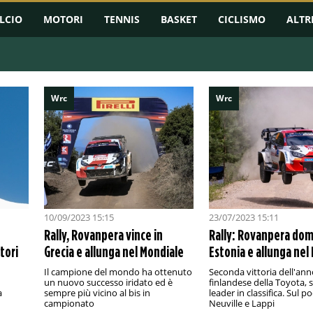
LCIO
MOTORI
TENNIS
BASKET
CICLISMO
ALTR
Wrc
Wrc
10/09/2023 15:15
23/07/2023 15:11
Rally, Rovanpera vince in
Rally: Rovanpera dom
tori
Grecia e allunga nel Mondiale
Estonia e allunga nel
Il campione del mondo ha ottenuto
Seconda vittoria dell'anno
un nuovo successo iridato ed è
finlandese della Toyota,
a
sempre più vicino al bis in
leader in classifica. Sul p
campionato
Neuville e Lappi