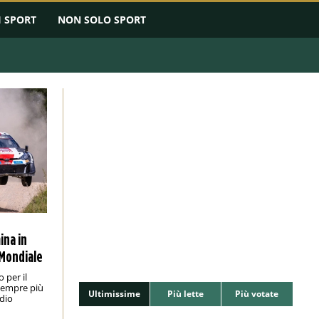
I SPORT
NON SOLO SPORT
ina in
 Mondiale
 per il
 sempre più
Ultimissime
Più lette
Più votate
odio