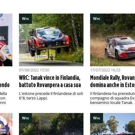
Wrc
Wrc
07/08/2022 15:50
17/07/2022 16:23
WRC: Tanak vince in Finlandia,
Mondiale Rally, Rova
mondo
battuto Rovanpera a casa sua
domina anche in Esto
della
L'estone precede il finlandese di soli
Il finlandese ha preceduto
 con
6"8, terzo Lappi.
compagno di squadra Eva
anni
beniamino locale Tanak.
Wrc
Wrc