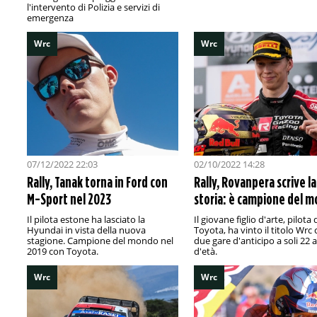
l'intervento di Polizia e servizi di
emergenza
Wrc
Wrc
07/12/2022 22:03
02/10/2022 14:28
Rally, Tanak torna in Ford con
Rally, Rovanpera scrive la
M-Sport nel 2023
storia: è campione del 
Il pilota estone ha lasciato la
Il giovane figlio d'arte, pilota 
Hyundai in vista della nuova
Toyota, ha vinto il titolo Wrc
stagione. Campione del mondo nel
due gare d'anticipo a soli 22 
2019 con Toyota.
d'età.
Wrc
Wrc