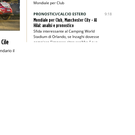
Mondiale per Club
PRONOSTICI/CALCIO ESTERO
9:18
Mondiale per Club, Manchester City - Al
Hilal: analisi e pronostico
Sfida interessante al Camping World
Stadium di Orlando, se Inzaghi dovesse
 Cile
compiere l'impresa ritroverebbe il suo
passato
ndario il
PRONOSTICI/RACCHETTE
8:45
Wimbledon 2025, Berrettini-Majchrzak:
analisi e pronostico
Il finalista dell’edizione 2021 parte
nettamente favorito secondo i bookie
PRONOSTICI/CALCIO ESTERO
1:00
Veikkausliiga, KuPS-Gnistan: analisi e
pronostico
Valevole per la tredicesima giornata di
Veikkausliiga, KuPS-Gnistan si annuncia
emozionante
PRONOSTICI/CALCIO ESTERO
22:00