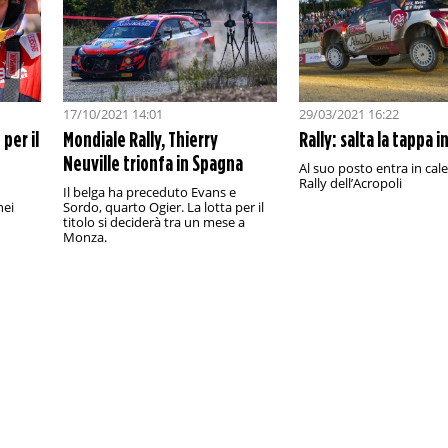
17/10/2021 14:01
29/03/2021 16:22
per il
Mondiale Rally, Thierry
Rally: salta la tappa in
Neuville trionfa in Spagna
Al suo posto entra in cale
Rally dell’Acropoli
Il belga ha preceduto Evans e
nei
Sordo, quarto Ogier. La lotta per il
titolo si deciderà tra un mese a
Monza.