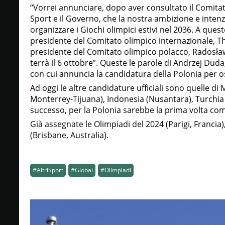
“Vorrei annunciare, dopo aver consultato il Comitat
Sport e il Governo, che la nostra ambizione e intenzi
organizzare i Giochi olimpici estivi nel 2036. A ques
presidente del Comitato olimpico internazionale, T
presidente del Comitato olimpico polacco, Radosław 
terrà il 6 ottobre”. Queste le parole di Andrzej Dud
con cui annuncia la candidatura della Polonia per os
Ad oggi le altre candidature ufficiali sono quelle di
Monterrey-Tijuana), Indonesia (Nusantara), Turchia 
successo, per la Polonia sarebbe la prima volta come
Già assegnate le Olimpiadi del 2024 (Parigi, Francia),
(Brisbane, Australia).
#AltriSport
#Global
#Olimpiadi