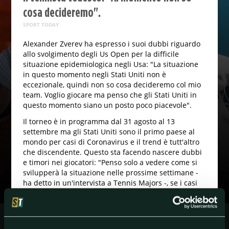
cosa decideremo".
SPORT TODAY
Alexander Zverev ha espresso i suoi dubbi riguardo
allo svolgimento degli Us Open per la difficile
situazione epidemiologica negli Usa: "La situazione
in questo momento negli Stati Uniti non è
eccezionale, quindi non so cosa decideremo col mio
team. Voglio giocare ma penso che gli Stati Uniti in
questo momento siano un posto poco piacevole".
Il torneo è in programma dal 31 agosto al 13
settembre ma gli Stati Uniti sono il primo paese al
mondo per casi di Coronavirus e il trend è tutt'altro
che discendente. Questo sta facendo nascere dubbi
e timori nei giocatori: "Penso solo a vedere come si
svilupperà la situazione nelle prossime settimane -
ha detto in un'intervista a Tennis Majors -, se i casi
saliranno, come sarà organizzato il viaggio e se sarà
fatto in sicurezza. Potrei non andare se non mi sento
al sicuro, se il mio team non si sente al sicuro. Sono
ancora abbastanza giovane, ma tutti quelli che