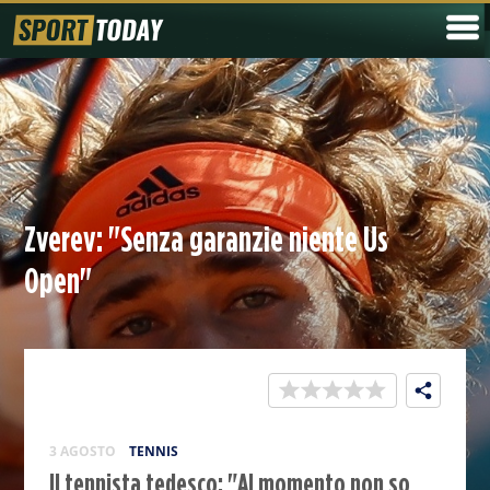
Zverev: "Senza garanzie niente Us
Open"
3 AGOSTO
TENNIS
Il tennista tedesco: "Al momento non so