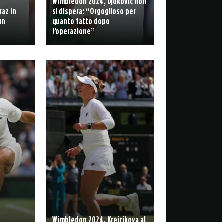
Wimbledon 2024, Djokovic non
raz in
si dispera: “Orgoglioso per
un
quanto fatto dopo
l’operazione”
Wimbledon 2024, Krejcikova al