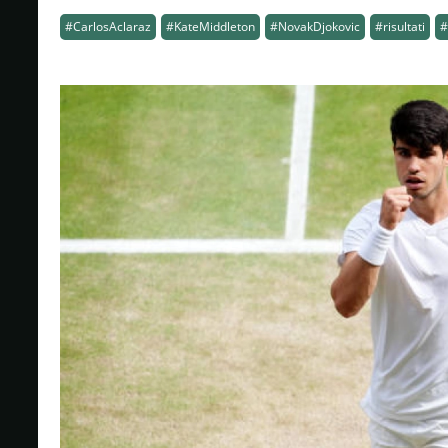
#CarlosAclaraz
#KateMiddleton
#NovakDjokovic
#risultati
#