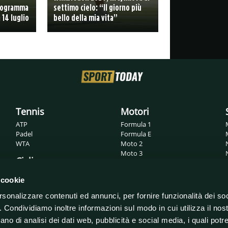
programma
settimo cielo: “Il giorno più
14 luglio
bello della mia vita”
Tennis
Motori
ATP
Formula 1
Padel
Formula E
WTA
Moto 2
Moto 3
Ciclismo
MotoGP
Superbike
Giro d'Italia
 cookie
WRC
Tour de France
rsonalizzare contenuti ed annunci, per fornire funzionalità dei so
o. Condividiamo inoltre informazioni sul modo in cui utilizza il nost
ano di analisi dei dati web, pubblicità e social media, i quali pot