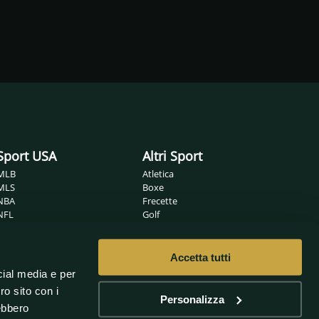
Sport USA
Altri Sport
MLB
Atletica
MLS
Boxe
NBA
Frecette
NFL
Golf
NHL
Ippica
Wrestling
MMA
Nuoto
Accetta tutti
Non solo sport
Pallamano
cial media e per
Pallanuoto
Sanremo
ro sito con i
Pallavolo
Oscar
Personalizza
rebbero
Rugby