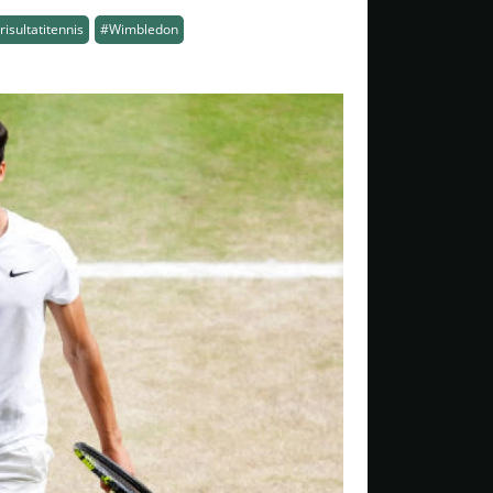
risultatitennis
#Wimbledon