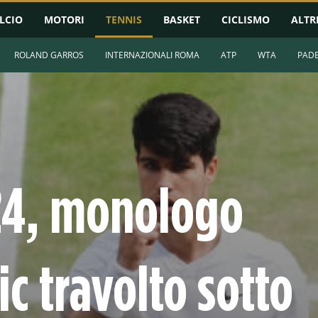
LCIO
MOTORI
TENNIS
BASKET
CICLISMO
ALTR
ROLAND GARROS
INTERNAZIONALI ROMA
ATP
WTA
PAD
4, monologo
ic travolto sotto