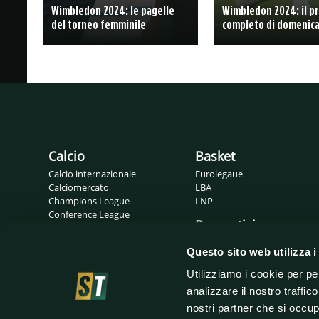
Wimbledon 2024: le pagelle
Wimbledon 2024: il 
del torneo femminile
completo di domenica 
Calcio
Basket
Calcio internazionale
Eurolegaue
Calciomercato
LBA
Champions League
LNP
Conference League
Pronostici
Europa League
Probabili formazioni
Gossip
Questo sito web utilizza i
Serie A
Serie B
Utilizziamo i cookie per pe
analizzare il nostro traffic
nostri partner che si occup