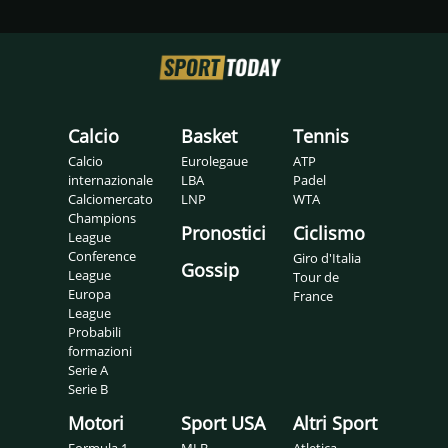
Calcio
Basket
Tennis
Calcio
Eurolegaue
ATP
internazionale
LBA
Padel
Calciomercato
LNP
WTA
Champions
Pronostici
Ciclismo
League
Conference
Giro d'Italia
Gossip
League
Tour de
Europa
France
League
Probabili
formazioni
Serie A
Serie B
Motori
Sport USA
Altri Sport
Formula 1
MLB
Atletica