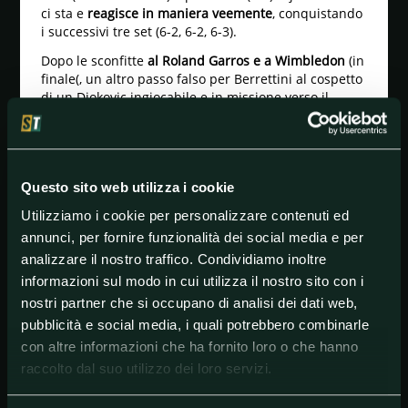
ci sta e
reagisce in maniera veemente
, conquistando
i successivi tre set (6-2, 6-2, 6-3).
Dopo le sconfitte
al Roland Garros e a Wimbledon
(in
finale(, un altro passo falso per Berrettini al cospetto
di un Djokovic ingiocabile e in missione verso il
sogno Grande Slam.
Ora, sulla strada del numero 1 del mondo,
c'è la
sfida con Zverev.
Il tennista tedesco
ha già sorpreso
ultimamente il serbo (vittoria schiacciante alle
Questo sito web utilizza i cookie
Olimpiadi). Un altro match elettrico.
Utilizziamo i cookie per personalizzare contenuti ed
A Berrettini resta la soddisfazione di aver
annunci, per fornire funzionalità dei social media e per
conquistato, per il
terzo Slam di fila
, un posto almeno
analizzare il nostro traffico. Condividiamo inoltre
nei quarti di finale. Il problema? Sempre Djokovic a
informazioni sul modo in cui utilizza il nostro sito con i
sbarrargli la strada.
nostri partner che si occupano di analisi dei dati web,
pubblicità e social media, i quali potrebbero combinarle
con altre informazioni che ha fornito loro o che hanno
raccolto dal suo utilizzo dei loro servizi.
#MatteoBerrettini
#NovakDjokovic