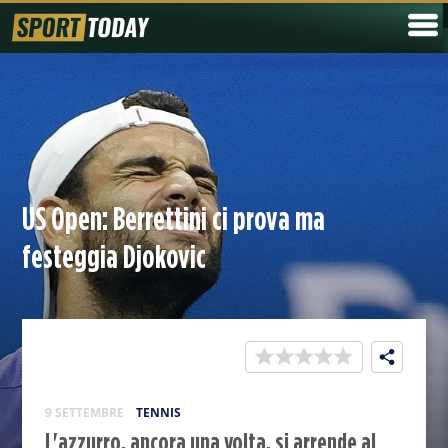
US Open: Berrettini ci prova ma
festeggia Djokovic
9 SETTEMBRE
TENNIS
L'azzurro, ancora una volta, si arrende al