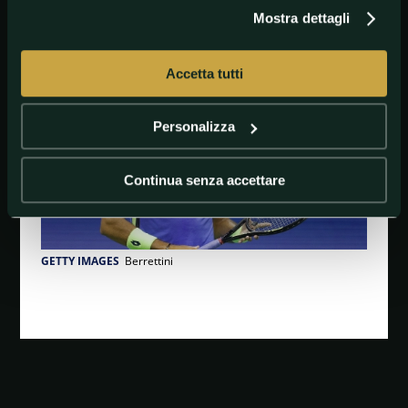
#NovakDjokovicvMatteoBerrettini
#Serbia
#Tennis
Mostra dettagli
#USOpen
#USOpenMenSingle
Accetta tutti
Personalizza
Continua senza accettare
GETTY IMAGES
Berrettini