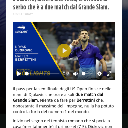
serbo che è a due match dal Grande Slam.
SPORT TODAY
Play
-02:56
Play
Unmute
Settings
Enter
fullscreen
Il pass per la semifinale degli US Open finisce nelle
mani di Djokovic che ora è a soli
due match dal
Grande Slam.
Niente da fare per
Berrettini
che,
nonostante il massimo dell'impegno, nulla ha potuto
contro la furia del numero 1 del mondo.
Inizio nel segno del tennista romano che si porta a
casa (meritatamente) il primo set (7-5). Djokovic non