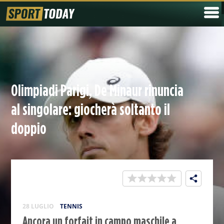
Olimpiadi Parigi, De Minaur rinuncia
al singolare: giocherà soltanto il
doppio
28 LUGLIO
TENNIS
Ancora un forfait in campo maschile a