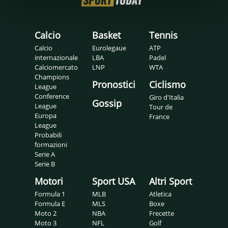
Calcio
Basket
Tennis
Calcio
Eurolegaue
ATP
internazionale
LBA
Padel
Calciomercato
LNP
WTA
Champions
Pronostici
Ciclismo
League
Conference
Giro d'Italia
Gossip
League
Tour de
Europa
France
League
Probabili
formazioni
Serie A
Serie B
Motori
Sport USA
Altri Sport
Formula 1
MLB
Atletica
Formula E
MLS
Boxe
Moto 2
NBA
Frecette
Moto 3
NFL
Golf