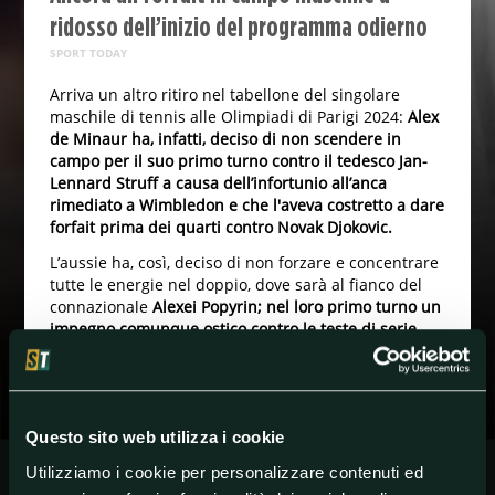
ridosso dell’inizio del programma odierno
SPORT TODAY
Arriva un altro ritiro nel tabellone del singolare
maschile di tennis alle Olimpiadi di Parigi 2024:
Alex
de Minaur ha, infatti, deciso di non scendere in
campo per il suo primo turno contro il tedesco Jan-
Lennard Struff a causa dell’infortunio all’anca
rimediato a Wimbledon e che l'aveva costretto a dare
forfait prima dei quarti contro Novak Djokovic.
L’aussie ha, così, deciso di non forzare e concentrare
tutte le energie nel doppio, dove sarà al fianco del
connazionale
Alexei Popyrin; nel loro primo turno un
impegno comunque ostico contro le teste di serie
numero 4: gli americani Austin Krajicek e Rajeev
Ram.
Questo sito web utilizza i cookie
#AlexDeMinaur
#forfait
#Olimpiaditennis
Utilizziamo i cookie per personalizzare contenuti ed