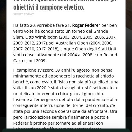
obiettivi il campione elvetico.
SPORT TODAY
Ha fatto 20, vorrebbe fare 21.
Roger Federer
per ben
venti volte ha conquistato un torneo del Grande
Slam. Otto Wimbledon (2003, 2004, 2005, 2006, 2007,
2009, 2012, 2017), sei Australian Open (2004, 2006,
2007, 2010, 2017, 2018), cinque Open degli Stati Uniti
vinti consecutivamente dal 2004 al 2008 e un Roland
Garros, nel 2009.
Il campione svizzero, 39 anni l’8 agosto, non pensa
minimamente ad appendere la racchetta al chiodo
benché, come ovvio, il fisico non sia più quello di una
volta. Il suo 2020 è stato travagliato, si è sottoposto a
un delicato intervento chirurgico al ginocchio.
Insieme all'emergenza dettata dalla pandemia e alla
conseguente interruzione dei tornei del circuito, c’è
stata poi una seconda operazione da affrontare. Ora
però l’articolazione sembra finalmente a posto e
Federer è pronto per tornare ad allenarsi con
l'abnegazione che l'ha sempre caratterizzato,