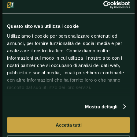
pensando a come chiudere nella maniera migliore
un’annata complessa per poi sparare nuove cartucce
nel
2021
, quando spegnerà quaranta candeline.
Quale maniera migliore di farlo se non con il
Questo sito web utilizza i cookie
ventunesimo slam nel taschino?
Utilizziamo i cookie per personalizzare contenuti ed
annunci, per fornire funzionalità dei social media e per
analizzare il nostro traffico. Condividiamo inoltre
informazioni sul modo in cui utilizza il nostro sito con i
nostri partner che si occupano di analisi dei dati web,
pubblicità e social media, i quali potrebbero combinarle
#Betting
#Tennis
con altre informazioni che ha fornito loro o che hanno
raccolto dal suo utilizzo dei loro servizi.
Mostra dettagli
Accetta tutti