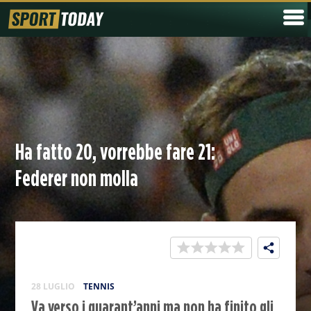
Ha fatto 20, vorrebbe fare 21:
Federer non molla
28 LUGLIO
TENNIS
Va verso i quarant’anni ma non ha finito gli