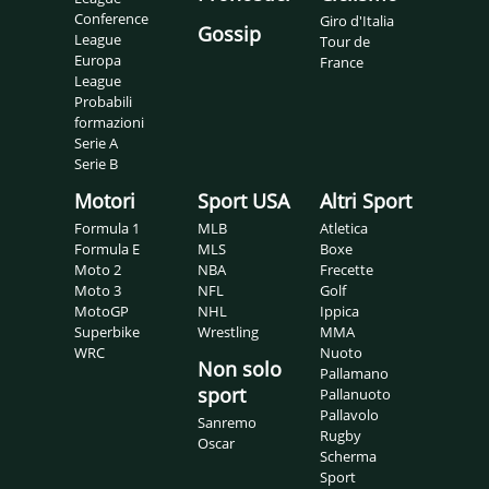
Conference
Giro d'Italia
Gossip
League
Tour de
Europa
France
League
Probabili
formazioni
Serie A
Serie B
Motori
Sport USA
Altri Sport
Formula 1
MLB
Atletica
Formula E
MLS
Boxe
Moto 2
NBA
Frecette
Moto 3
NFL
Golf
MotoGP
NHL
Ippica
Superbike
Wrestling
MMA
WRC
Nuoto
Non solo
Pallamano
sport
Pallanuoto
Pallavolo
Sanremo
Rugby
Oscar
Scherma
Sport