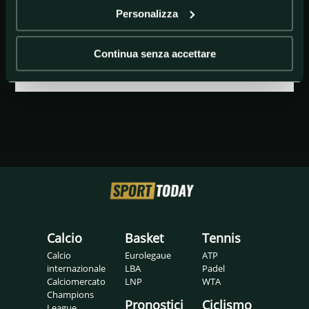
Personalizza
GETTY IMAGES
federer
Continua senza accettare
Calcio
Basket
Tennis
Calcio
Eurolegaue
ATP
internazionale
LBA
Padel
Calciomercato
LNP
WTA
Champions
Pronostici
Ciclismo
League