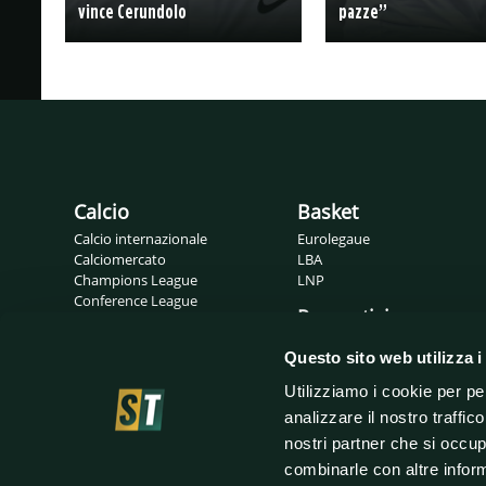
vince Cerundolo
pazze”
Calcio
Basket
Calcio internazionale
Eurolegaue
Calciomercato
LBA
Champions League
LNP
Conference League
Pronostici
Europa League
Probabili formazioni
Gossip
Questo sito web utilizza i
Serie A
Serie B
Utilizziamo i cookie per pe
analizzare il nostro traffic
nostri partner che si occup
combinarle con altre inform