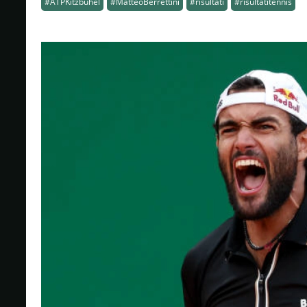
#ATPKitzbuhel
#MatteoBerrettini
#risultati
#risultatitennis