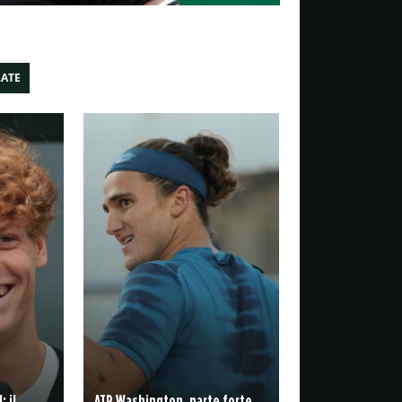
LATE
 il
ATP Washington, parte forte