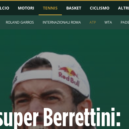
LCIO
MOTORI
TENNIS
BASKET
CICLISMO
ALTR
ROLAND GARROS
INTERNAZIONALI ROMA
ATP
WTA
PAD
super Berrettini: