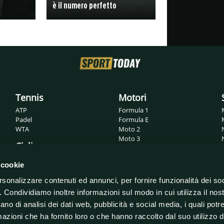
è il numero perfetto
Tennis
Motori
ATP
Formula 1
Padel
Formula E
WTA
Moto 2
Moto 3
Ciclismo
MotoGP
Superbike
Giro d'Italia
 cookie
WRC
Tour de France
rsonalizzare contenuti ed annunci, per fornire funzionalità dei so
o. Condividiamo inoltre informazioni sul modo in cui utilizza il nost
ano di analisi dei dati web, pubblicità e social media, i quali pot
azioni che ha fornito loro o che hanno raccolto dal suo utilizzo de