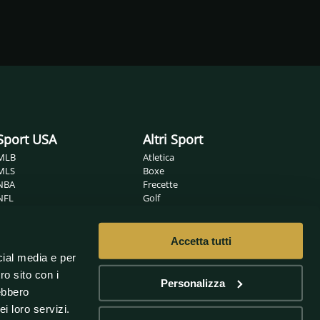
Sport USA
Altri Sport
MLB
Atletica
MLS
Boxe
NBA
Frecette
NFL
Golf
NHL
Ippica
Wrestling
MMA
Nuoto
Accetta tutti
Non solo sport
Pallamano
cial media e per
Pallanuoto
Sanremo
ro sito con i
Pallavolo
Oscar
Personalizza
rebbero
Rugby
Scherma
i loro servizi.
Sport Invernali