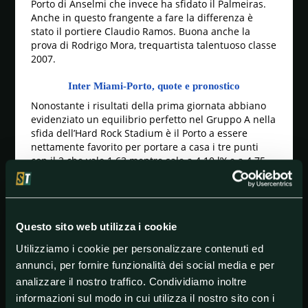
Porto di Anselmi che invece ha sfidato il Palmeiras.
Anche in questo frangente a fare la differenza è
stato il portiere Claudio Ramos. Buona anche la
prova di Rodrigo Mora, trequartista talentuoso classe
2007.
Inter Miami-Porto, quote e pronostico
Nonostante i risultati della prima giornata abbiano
evidenziato un equilibrio perfetto nel Gruppo A nella
sfida dell’Hard Rock Stadium è il Porto a essere
nettamente favorito per portare a casa i tre punti
con il 2 che vale 1.63 mentre sale a 4.10 l’X e a 4.75
l’1 dell’Inter Miami. Nonostante lo 0-0 nella gara
d'esordio entrambe le squadre hanno sicuramente
due ottimi attacchi. Basti pensare che gli statunitensi
hanno sempre segnato almeno tre reti in tre delle
Questo sito web utilizza i cookie
ultime quattro sfide giocate e che i lusitani hanno
collezionato tre successi consecutivi mettendo a
Utilizziamo i cookie per personalizzare contenuti ed
segno sempre due reti. Per questo la sfida si
annunci, per fornire funzionalità dei social media e per
preannuncia frizzante e ricca di gol con una giocata
analizzare il nostro traffico. Condividiamo inoltre
interessante che fa riferimento alla combo
2 + Over
2.5
che vale 2.30 per Goldbet e Lottomatica e 2.15
informazioni sul modo in cui utilizza il nostro sito con i