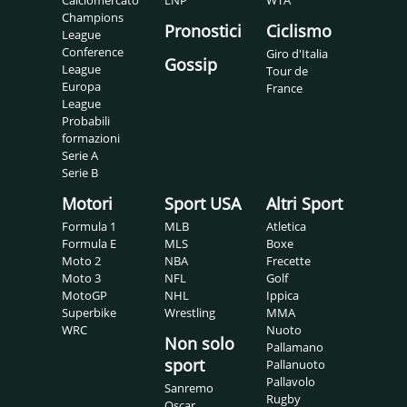
Champions
Pronostici
Ciclismo
League
Conference
Giro d'Italia
Gossip
League
Tour de
Europa
France
League
Probabili
formazioni
Serie A
Serie B
Motori
Sport USA
Altri Sport
Formula 1
MLB
Atletica
Formula E
MLS
Boxe
Moto 2
NBA
Frecette
Moto 3
NFL
Golf
MotoGP
NHL
Ippica
Superbike
Wrestling
MMA
WRC
Nuoto
Non solo
Pallamano
sport
Pallanuoto
Pallavolo
Sanremo
Rugby
Oscar