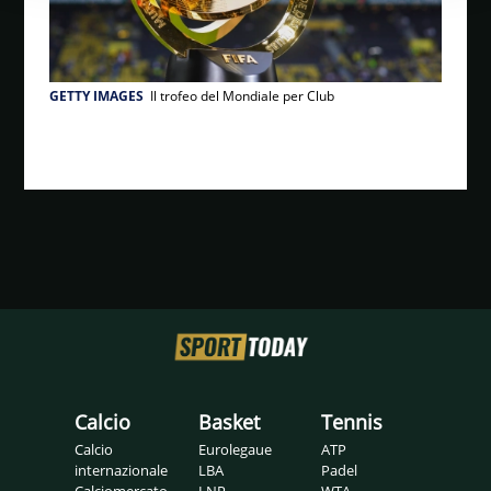
GETTY IMAGES
Il trofeo del Mondiale per Club
Calcio
Basket
Tennis
Calcio
Eurolegaue
ATP
internazionale
LBA
Padel
Calciomercato
LNP
WTA