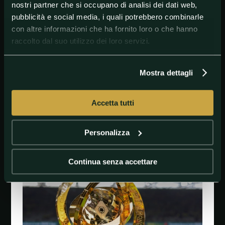
per Sisal.
nostri partner che si occupano di analisi dei dati web,
pubblicità e social media, i quali potrebbero combinarle
Inter Miami-Porto, probabili formazioni
con altre informazioni che ha fornito loro o che hanno
Inter Miami (4-4-2)
: Ustari; Frai, Falcon, Martinez,
raccolto dal suo utilizzo dei loro servizi.
Allen; Allende, Busquets, Redondo, Segovia; Messi,
Suárez.
All
.: Mascherano.
Mostra dettagli
Porto (3-4-2-1)
: Claudio Ramos; Fernandes, Zé Pedro,
Marcano; João Mario, Varela, Eustaquio, Francisco
Moura; Rodrigo Mora, Pepê; Samuel Omorodion.
All
.:
Anselmi.
Accetta tutti
Personalizza
#intermiami
#Mondialeperclub
#Porto
Continua senza accettare