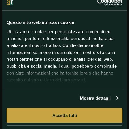
Ferrari di Imola che, per un ventennio, ha scritto
pagine fondamentali della epopea della Formula 1.
Un ritorno straordinario che premia le qualità
tecniche della struttura e le grandi competenze di
Questo sito web utilizza i cookie
chi da anni ci lavora. Questa designazione porta
quindi a tre i Gran Premi di Formula 1 che verranno
Utilizziamo i cookie per personalizzare contenuti ed
disputati quest’anno in Italia“ aggiunge l’ingegnere
annunci, per fornire funzionalità dei social media e per
leccese.
analizzare il nostro traffico. Condividiamo inoltre
informazioni sul modo in cui utilizza il nostro sito con i
nostri partner che si occupano di analisi dei dati web,
#Formula1
#World
pubblicità e social media, i quali potrebbero combinarle
con altre informazioni che ha fornito loro o che hanno
raccolto dal suo utilizzo dei loro servizi.
Mostra dettagli
Accetta tutti