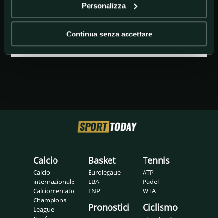
Personalizza
@GETTY IMAGES
Angelo Sticchi Damiani, Jean Todt
Continua senza accettare
Calcio
Basket
Tennis
Calcio
Eurolegaue
ATP
internazionale
LBA
Padel
Calciomercato
LNP
WTA
Champions
Pronostici
Ciclismo
League