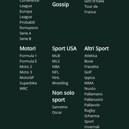
Conference
Giro d'Italia
Gossip
League
Tour de
Europa
France
League
Probabili
formazioni
Serie A
Serie B
Motori
Sport USA
Altri Sport
Formula 1
MLB
Atletica
Formula E
MLS
Boxe
Moto 2
NBA
Frecette
Moto 3
NFL
Golf
MotoGP
NHL
Ippica
Superbike
Wrestling
MMA
WRC
Nuoto
Non solo
Pallamano
sport
Pallanuoto
Pallavolo
Sanremo
Rugby
Oscar
Scherma
Sport
Invernali