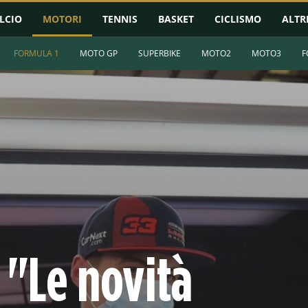
LCIO
MOTORI
TENNIS
BASKET
CICLISMO
ALTR
FORMULA 1
MOTO GP
SUPERBIKE
MOTO2
MOTO3
F
 "Le novità