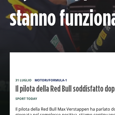
stanno funzio
31 LUGLIO
MOTORI/FORMULA-1
Il pilota della Red Bull soddisfatto dop
SPORT TODAY
Il pilota della Red Bull Max Verstappen ha parlato do
giornata nel complesso positiva, stiamo continuando 