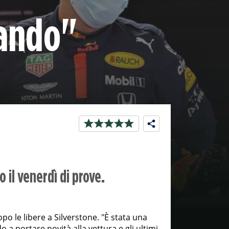
nando"
o il venerdì di prove.
po le libere a Silverstone. "È stata una
a portare novità alla vettura e gli ultimi