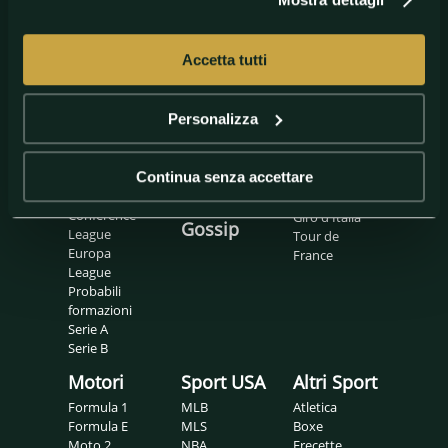
Accetta tutti
Calcio
Basket
Tennis
Personalizza
Calcio
Eurolegaue
ATP
internazionale
LBA
Padel
Calciomercato
LNP
WTA
Champions
Continua senza accettare
Pronostici
Ciclismo
League
Conference
Giro d'Italia
Gossip
League
Tour de
Europa
France
League
Probabili
formazioni
Serie A
Serie B
Motori
Sport USA
Altri Sport
Formula 1
MLB
Atletica
Formula E
MLS
Boxe
Moto 2
NBA
Frecette