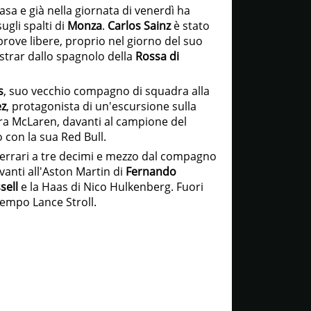
sa e già nella giornata di venerdì ha
ugli spalti di
Monza
.
Carlos Sainz
è stato
 prove libere, proprio nel giorno del suo
istrar dallo spagnolo della
Rossa di
s
, suo vecchio compagno di squadra alla
ez
, protagonista di un'escursione sulla
tra McLaren, davanti al campione del
 con la sua Red Bull.
Ferrari a tre decimi e mezzo dal compagno
anti all'Aston Martin di
Fernando
sell
e la Haas di Nico Hulkenberg. Fuori
tempo Lance Stroll.