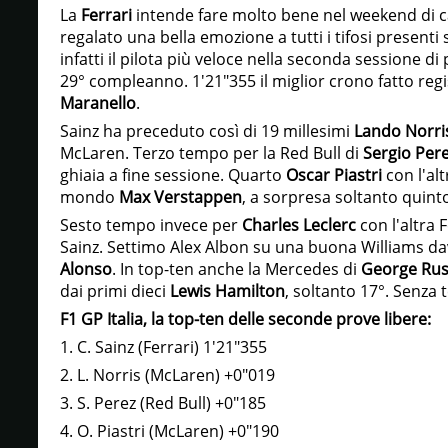
La
Ferrari
intende fare molto bene nel weekend di ca
regalato una bella emozione a tutti i tifosi presenti s
infatti il pilota più veloce nella seconda sessione di
29° compleanno. 1'21"355 il miglior crono fatto reg
Maranello
.
Sainz ha preceduto così di 19 millesimi
Lando Norri
McLaren. Terzo tempo per la Red Bull di
Sergio Per
ghiaia a fine sessione. Quarto
Oscar Piastri
con l'al
mondo
Max Verstappen
, a sorpresa soltanto quinto
Sesto tempo invece per
Charles Leclerc
con l'altra 
Sainz. Settimo Alex Albon su una buona Williams dav
Alonso
. In top-ten anche la Mercedes di
George Rus
dai primi dieci
Lewis Hamilton
, soltanto 17°. Senza 
F1 GP Italia, la top-ten delle seconde prove libere:
1. C. Sainz (Ferrari) 1'21"355
2. L. Norris (McLaren) +0"019
3. S. Perez (Red Bull) +0"185
4. O. Piastri (McLaren) +0"190