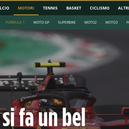
LCIO
MOTORI
TENNIS
BASKET
CICLISMO
ALTR
FORMULA 1
MOTO GP
SUPERBIKE
MOTO2
MOTO3
F
si fa un bel