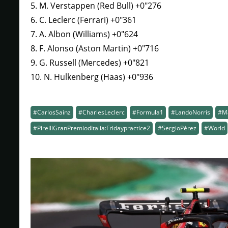
5. M. Verstappen (Red Bull) +0"276
6. C. Leclerc (Ferrari) +0"361
7. A. Albon (Williams) +0"624
8. F. Alonso (Aston Martin) +0"716
9. G. Russell (Mercedes) +0"821
10. N. Hulkenberg (Haas) +0"936
#CarlosSainz
#CharlesLeclerc
#Formula1
#LandoNorris
#M
#PirelliGranPremiodItalia:Fridaypractice2
#SergioPérez
#World