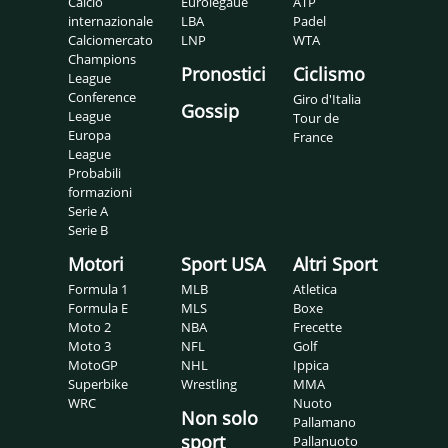
Calcio
Eurolegaue
ATP
internazionale
LBA
Padel
Calciomercato
LNP
WTA
Champions
Pronostici
Ciclismo
League
Conference
Giro d'Italia
Gossip
League
Tour de
Europa
France
League
Probabili
formazioni
Serie A
Serie B
Motori
Sport USA
Altri Sport
Formula 1
MLB
Atletica
Formula E
MLS
Boxe
Moto 2
NBA
Frecette
Moto 3
NFL
Golf
MotoGP
NHL
Ippica
Superbike
Wrestling
MMA
WRC
Nuoto
Non solo
Pallamano
sport
Pallanuoto