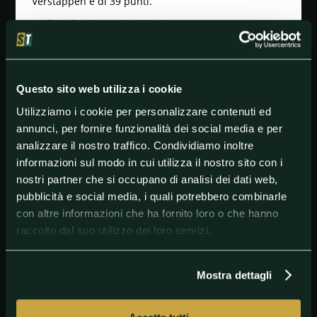
Verstappen è di 39 punti.
Ordine di arrivo (primi dieci):
Verstappen
Alonso
Ocon
Hamilton
Questo sito web utilizza i cookie
Russell
Utilizziamo i cookie per personalizzare contenuti ed
Leclerc
annunci, per fornire funzionalità dei social media e per
Gasly
Sainz
analizzare il nostro traffico. Condividiamo inoltre
Norris
informazioni sul modo in cui utilizza il nostro sito con i
Piastri
nostri partner che si occupano di analisi dei dati web,
pubblicità e social media, i quali potrebbero combinarle
con altre informazioni che ha fornito loro o che hanno
#Ferrari
#Formula1
#MaxVerstappen
#World
raccolto dal suo utilizzo dei loro servizi.
Mostra dettagli