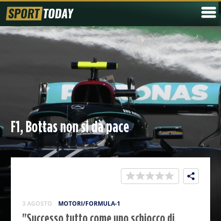
F1, Bottas non si dà pace
3 AGOSTO
MOTORI/FORMULA-1
"Successo tutto come uno schiocco di