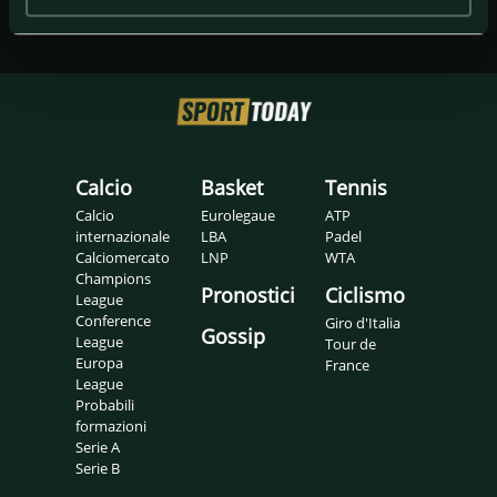
Calcio
Basket
Tennis
Calcio
Eurolegaue
ATP
internazionale
LBA
Padel
Calciomercato
LNP
WTA
Champions
Pronostici
Ciclismo
League
Conference
Giro d'Italia
Gossip
League
Tour de
Europa
France
League
Probabili
formazioni
Serie A
Serie B