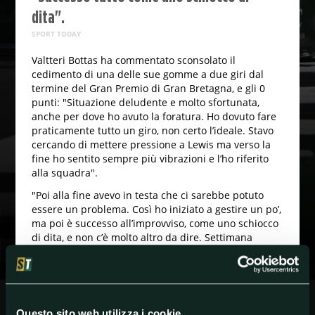
dita".
SPORT TODAY
Valtteri Bottas ha commentato sconsolato il
cedimento di una delle sue gomme a due giri dal
termine del Gran Premio di Gran Bretagna, e gli 0
punti: "Situazione deludente e molto sfortunata,
anche per dove ho avuto la foratura. Ho dovuto fare
praticamente tutto un giro, non certo l’ideale. Stavo
cercando di mettere pressione a Lewis ma verso la
fine ho sentito sempre più vibrazioni e l’ho riferito
alla squadra".
"Poi alla fine avevo in testa che ci sarebbe potuto
essere un problema. Così ho iniziato a gestire un po’,
ma poi è successo all’improvviso, come uno schiocco
di dita, e non c’è molto altro da dire. Settimana
prossima con le mescole ancora più morbide sarà un
problema per tutti. Di certo nessuno andrà per fare
una sola sosta. Sono sicuro che ci saranno molte
cosa da imparare da questo weekend. Immagino che
devo voltare pagina”.
Questo sito web utilizza i cookie