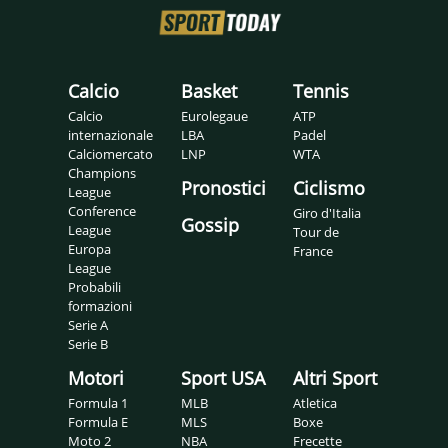
Calcio
Basket
Tennis
Calcio
Eurolegaue
ATP
internazionale
LBA
Padel
Calciomercato
LNP
WTA
Champions
Pronostici
Ciclismo
League
Conference
Giro d'Italia
Gossip
League
Tour de
Europa
France
League
Probabili
formazioni
Serie A
Serie B
Motori
Sport USA
Altri Sport
Formula 1
MLB
Atletica
Formula E
MLS
Boxe
Moto 2
NBA
Frecette