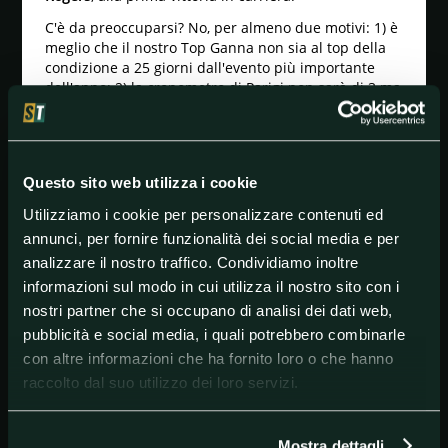
C'è da preoccuparsi? No, per almeno due motivi: 1) è
meglio che il nostro Top Ganna non sia al top della
condizione a 25 giorni dall'evento più importante
dell'anno; 2) la cronometro di Parigi non sarà di 3 ma
di 32.4 km.
Top five prologo Giro d'Austria
ROGERS Cameron (Australia) Lidl - Trek Future
Questo sito web utilizza i cookie
Racing 3.38,26
Utilizziamo i cookie per personalizzare contenuti ed
GANNA Filippo (Italia) INEOS Grenadiers 0.01,02
annunci, per fornire funzionalità dei social media e per
KOPECKÝ Tomáš (Repubblica Ceca) TDT - Unibet
analizzare il nostro traffico. Condividiamo inoltre
Cycling Team 0.01,57
informazioni sul modo in cui utilizza il nostro sito con i
WALSCHEID Max (Germania) Team Jayco AlUla 0.01,74
nostri partner che si occupano di analisi dei dati web,
pubblicità e social media, i quali potrebbero combinarle
GROßSCHARTNER Felix (Austria) UAE Team Emirates
con altre informazioni che ha fornito loro o che hanno
0.02,13
raccolto dal suo utilizzo dei loro servizi.
#FilippoGanna
#OlimpiadiParigi
Mostra dettagli