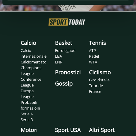
Calcio
Basket
Tennis
Calcio
Eurolegaue
ATP
internazionale
LBA
Padel
Calciomercato
LNP
WTA
Champions
Pronostici
Ciclismo
League
Conference
Giro d'Italia
Gossip
League
Tour de
Europa
France
League
Probabili
formazioni
Serie A
Serie B
Motori
Sport USA
Altri Sport