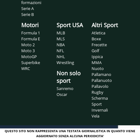
formazioni
Serie A
Serie B
Motori
Sport USA
Altri Sport
Formula 1
MLB
Atletica
Formula E
MLS
Boxe
Moto 2
NBA
Frecette
Moto 3
NFL
Golf
MotoGP
NHL
Ippica
Superbike
Wrestling
MMA
WRC
Nuoto
Non solo
Pallamano
sport
Pallanuoto
Pallavolo
Sanremo
Rugby
Oscar
Scherma
Sport
Invernali
Vela
QUESTO SITO NON RAPPRESENTA UNA TESTATA GIORNALISTICA IN QUANTO VIENE
AGGIORNATO SENZA ALCUNA PERIODICITA'