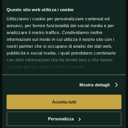
Adesso quindi Stekelenburg ha deciso di tornare a
casa dove probabilmente chiuderà la carriera da
Questo sito web utilizza i cookie
calciatore. Dall'Ajax all'Ajax.
Utilizziamo i cookie per personalizzare contenuti ed
annunci, per fornire funzionalità dei social media e per
analizzare il nostro traffico. Condividiamo inoltre
#Ajax
#MaartenStekelenburg
#Olanda
informazioni sul modo in cui utilizza il nostro sito con i
nostri partner che si occupano di analisi dei dati web,
pubblicità e social media, i quali potrebbero combinarle
con altre informazioni che ha fornito loro o che hanno
raccolto dal suo utilizzo dei loro servizi.
Mostra dettagli
Accetta tutti
GETTY IMAGES
Stekelenburg Everton
Personalizza