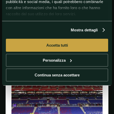
pubblicità e social media, i quali potrebbero combinarle
Rumilly Vallières
con altre informazioni che ha fornito loro o che hanno
Fondato nel 2018, il Rumilly Vallières è un club
raccolto dal suo utilizzo dei loro servizi.
dell'Alta Savoia che gioca nel National 2.
La nostra previsione
Mostra dettagli
Per noi in semifinale arriveranno Tolosa, Montpellier,
PSG e Monaco.
Accetta tutti
#CoppadiFrancia
#Francia
Personalizza
Continua senza accettare