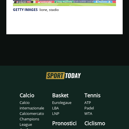
GETTY IMAGES
lione, stadio
Calcio
Basket
Tennis
Calcio
Eurolegaue
ATP
internazionale
LBA
Padel
Calciomercato
LNP
WTA
Champions
Pronostici
Ciclismo
League