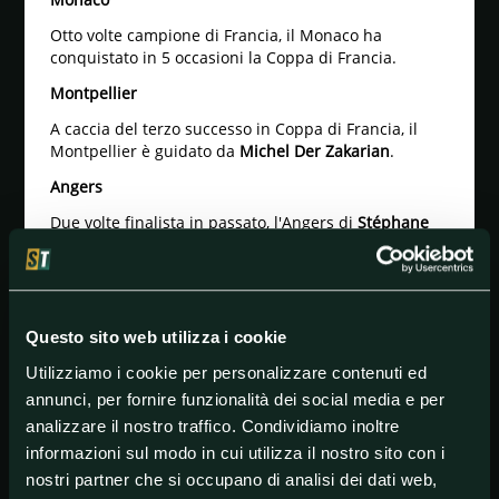
Otto volte campione di Francia, il Monaco ha
conquistato in 5 occasioni la Coppa di Francia.
Montpellier
A caccia del terzo successo in Coppa di Francia, il
Montpellier è guidato da
Michel Der Zakarian
.
Angers
Due volte finalista in passato, l'Angers di
Stéphane
Moulin
sogna il primo successo.
Tolosa
Secondo della classe in Ligue 2, il Tolosa forse pensa
più alla promozione in Ligue 1 che alla Coppa di
Questo sito web utilizza i cookie
Francia.
Utilizziamo i cookie per personalizzare contenuti ed
Canet Roussillon
annunci, per fornire funzionalità dei social media e per
analizzare il nostro traffico. Condividiamo inoltre
Compagine dell'Occitania, il Canet Roussillon milita
informazioni sul modo in cui utilizza il nostro sito con i
nel National 2 e per arrivare ai quarti di finale ha
eliminato, tra le altre, il Marsiglia.
nostri partner che si occupano di analisi dei dati web,