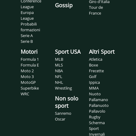
Conference
Giro d'Italia
Gossip
League
Tour de
Europa
France
League
Probabili
formazioni
Serie A
Serie B
Motori
Sport USA
Altri Sport
Formula 1
MLB
Atletica
Formula E
MLS
Boxe
Moto 2
NBA
Frecette
Moto 3
NFL
Golf
MotoGP
NHL
Ippica
Superbike
Wrestling
MMA
WRC
Nuoto
Non solo
Pallamano
sport
Pallanuoto
Pallavolo
Sanremo
Rugby
Oscar
Scherma
Sport
Invernali