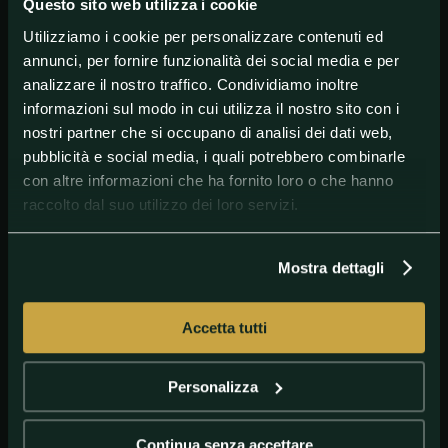
Under23's manager Giovanni Manna.
Questo sito web utilizza i cookie
Utilizziamo i cookie per personalizzare contenuti ed
annunci, per fornire funzionalità dei social media e per
#Juventus
#JuventusII
#SerieA
#SerieC
analizzare il nostro traffico. Condividiamo inoltre
informazioni sul modo in cui utilizza il nostro sito con i
nostri partner che si occupano di analisi dei dati web,
pubblicità e social media, i quali potrebbero combinarle
con altre informazioni che ha fornito loro o che hanno
raccolto dal suo utilizzo dei loro servizi.
Mostra dettagli
Accetta tutti
GETTY IMAGES
zauli
Personalizza
Continua senza accettare