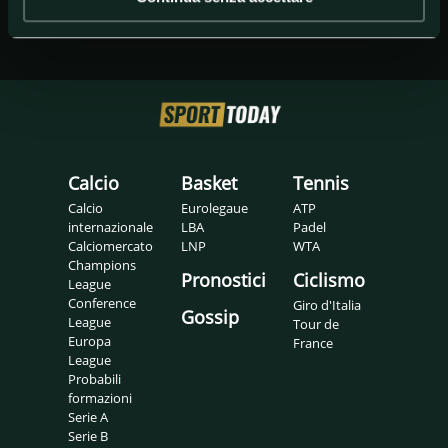
Calcio
Basket
Tennis
Calcio
Eurolegaue
ATP
internazionale
LBA
Padel
Calciomercato
LNP
WTA
Champions
Pronostici
Ciclismo
League
Conference
Giro d'Italia
Gossip
League
Tour de
Europa
France
League
Probabili
formazioni
Serie A
Serie B