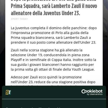
Prima Squadra, sarà Lamberto Zauli il nuovo
allenatore della Juventus Under 23.
SPORT TODAY
La Juventus completa il domino delle panchine: dopo
l'improvvisa promozione di Pirlo alla guida della
Prima squadra bianconera, sarà Lamberto Zauli a
prendere il suo posto come allenatore dell'Under 23.
Zauli nella scorsa stagione ha già allenato la
selezione Under 19, conducendola in piena zona
Playoff e in semifinale di Coppa Italia. Inoltre sotto la
sua guida i giovani bianconeri hanno raggiunto per
la prima volta gli ottavi di finale della Youth League.
Adesso per Zauli ecco quindi la promozione
nell'Under 23, reduce da una stagione positiva dopo
la vittoria della Coppa Italia di Serie C e la
qualificazione ai playoff con Pecchia in panchina.
Contestualmente alla nomina di Zauli, la Juventus ha
affidato la gestione della seconda squadra al nuovo