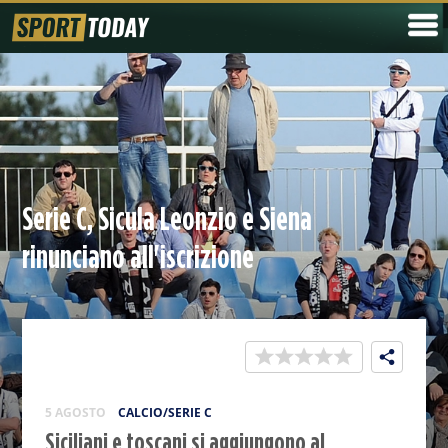
Serie C, Sicula Leonzio e Siena
rinunciano all'iscrizione
5 AGOSTO
CALCIO/SERIE C
Siciliani e toscani si aggiungono al