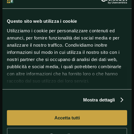
la società subì la revoca dell'affiliazione alla
Figc dopo la mancata iscrizione alla Serie B: il club fu
poi rifondato ripartendo dalla D per ritrovare subito
il professionismo e spingersi fino alla finale playoff
Questo sito web utilizza i cookie
per il ritorno in B nel 2018, persa contro il Cosenza.
Utilizziamo i cookie per personalizzare contenuti ed
Si aprono quindi tre posti per i ripescaggi: in pole
annunci, per fornire funzionalità dei social media e per
Ravenna e Giana Erminio, retrocesse ai playout.
analizzare il nostro traffico. Condividiamo inoltre
informazioni sul modo in cui utilizza il nostro sito con i
nostri partner che si occupano di analisi dei dati web,
#SerieC
#Siena
pubblicità e social media, i quali potrebbero combinarle
con altre informazioni che ha fornito loro o che hanno
raccolto dal suo utilizzo dei loro servizi.
Mostra dettagli
Accetta tutti