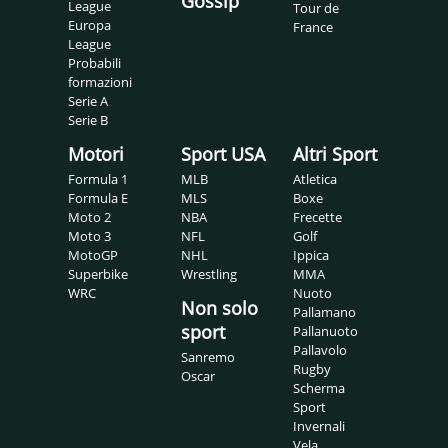
Gossip
League
Tour de
Europa
France
League
Probabili
formazioni
Serie A
Serie B
Motori
Sport USA
Altri Sport
Formula 1
MLB
Atletica
Formula E
MLS
Boxe
Moto 2
NBA
Frecette
Moto 3
NFL
Golf
MotoGP
NHL
Ippica
Superbike
Wrestling
MMA
WRC
Nuoto
Non solo
Pallamano
sport
Pallanuoto
Pallavolo
Sanremo
Rugby
Oscar
Scherma
Sport
Invernali
Vela