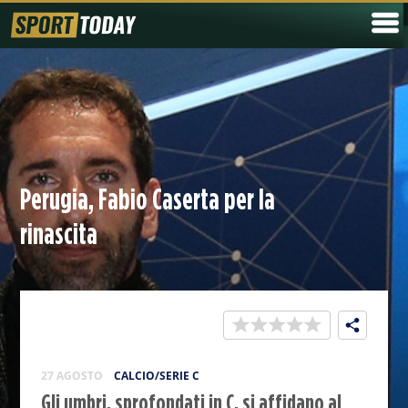
Perugia, Fabio Caserta per la
rinascita
27 AGOSTO
CALCIO/SERIE C
Gli umbri, sprofondati in C, si affidano al