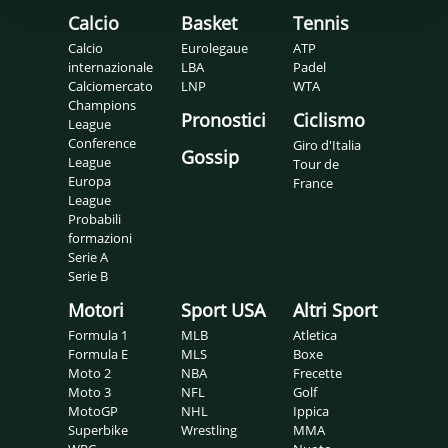
Calcio
Basket
Tennis
Calcio
Eurolegaue
ATP
internazionale
LBA
Padel
Calciomercato
LNP
WTA
Champions
Pronostici
Ciclismo
League
Conference
Giro d'Italia
Gossip
League
Tour de
Europa
France
League
Probabili
formazioni
Serie A
Serie B
Motori
Sport USA
Altri Sport
Formula 1
MLB
Atletica
Formula E
MLS
Boxe
Moto 2
NBA
Frecette
Moto 3
NFL
Golf
MotoGP
NHL
Ippica
Superbike
Wrestling
MMA