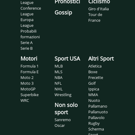
Pronostici
Ciclismo
League
Conference
Giro d'Italia
Gossip
League
Tour de
Europa
France
League
Probabili
formazioni
Serie A
Serie B
Motori
Sport USA
Altri Sport
Formula 1
MLB
Atletica
Formula E
MLS
Boxe
Moto 2
NBA
Frecette
Moto 3
NFL
Golf
MotoGP
NHL
Ippica
Superbike
Wrestling
MMA
WRC
Nuoto
Non solo
Pallamano
sport
Pallanuoto
Pallavolo
Sanremo
Rugby
Oscar
Scherma
Sport