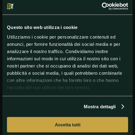
lanciato un nuovo grido d'allarme: "Veniamo da mesi
di sofferenza, mi auguro che la nostra categoria non
sia costretta a compiere gesti pesanti. Siamo
consapevoli che non sarà una stagione sportiva
ordinaria. Dobbiamo rafforzare la 'mission giovani' e
Questo sito web utilizza i cookie
tagliare i costi. Oggi, è tutto diverso rispetto a prima
Utilizziamo i cookie per personalizzare contenuti ed
del Covid-19".
annunci, per fornire funzionalità dei social media e per
analizzare il nostro traffico. Condividiamo inoltre
informazioni sul modo in cui utilizza il nostro sito con i
nostri partner che si occupano di analisi dei dati web,
pubblicità e social media, i quali potrebbero combinarle
#SerieC
con altre informazioni che ha fornito loro o che hanno
raccolto dal suo utilizzo dei loro servizi.
Mostra dettagli
Accetta tutti