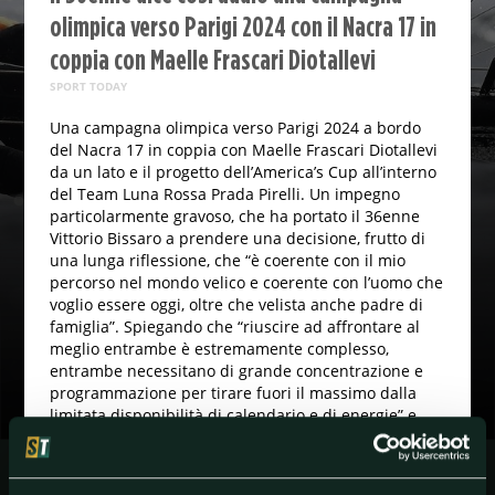
olimpica verso Parigi 2024 con il Nacra 17 in
coppia con Maelle Frascari Diotallevi
SPORT TODAY
Una campagna olimpica verso Parigi 2024 a bordo
del Nacra 17 in coppia con Maelle Frascari Diotallevi
da un lato e il progetto dell’America’s Cup all’interno
del Team Luna Rossa Prada Pirelli. Un impegno
particolarmente gravoso, che ha portato il 36enne
Vittorio Bissaro a prendere una decisione, frutto di
una lunga riflessione, che “è coerente con il mio
percorso nel mondo velico e coerente con l’uomo che
voglio essere oggi, oltre che velista anche padre di
famiglia”. Spiegando che “riuscire ad affrontare al
meglio entrambe è estremamente complesso,
entrambe necessitano di grande concentrazione e
programmazione per tirare fuori il massimo dalla
limitata disponibilità di calendario e di energie” e
ringraziando tutto il mondo federale (il presidente
Ettorre, il direttore tecnico Marchesini, il tecnico
Bruni) per la disponibilità mostrata e il sostegno