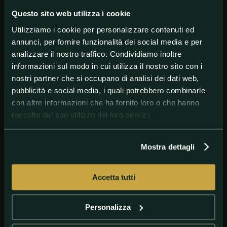
ricevuto, Bissaro ha annunciato di abbandonare il
Nacra 17 per dedicarsi completamente al progetto
Questo sito web utilizza i cookie
del team Luna Rossa in America’s Cup.
Utilizziamo i cookie per personalizzare contenuti ed
annunci, per fornire funzionalità dei social media e per
analizzare il nostro traffico. Condividiamo inoltre
#AltriSport
#AmericasCup
#Vela
informazioni sul modo in cui utilizza il nostro sito con i
nostri partner che si occupano di analisi dei dati web,
pubblicità e social media, i quali potrebbero combinarle
con altre informazioni che ha fornito loro o che hanno
raccolto dal suo utilizzo dei loro servizi.
Mostra dettagli
Accetta tutti
GETTYIMAGES
Vittorio Bissaro e Maelle Frascari Diotallevi
Personalizza