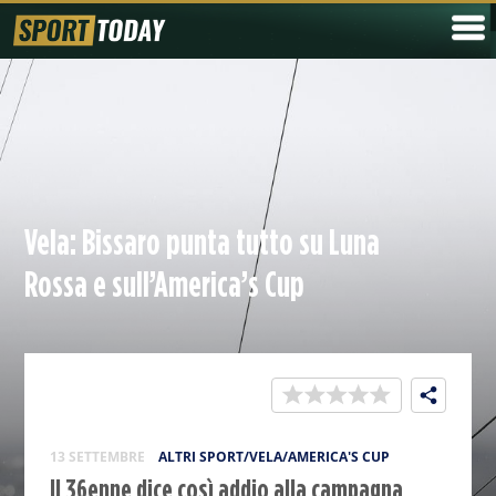
Vela: Bissaro punta tutto su Luna
Rossa e sull’America’s Cup
13 SETTEMBRE
ALTRI SPORT/VELA/AMERICA'S CUP
Il 36enne dice così addio alla campagna