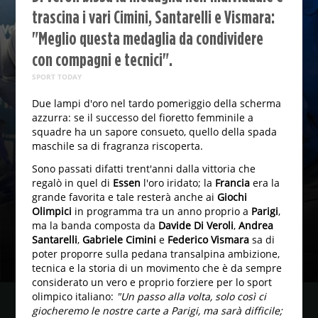
trascina i vari Cimini, Santarelli e Vismara:
"Meglio questa medaglia da condividere
con compagni e tecnici".
SPORT TODAY
Due lampi d'oro nel tardo pomeriggio della scherma
azzurra: se il successo del fioretto femminile a
squadre ha un sapore consueto, quello della spada
maschile sa di fragranza riscoperta.
Sono passati difatti trent'anni dalla vittoria che
regalò in quel di
Essen
l'oro iridato; la
Francia
era la
grande favorita e tale resterà anche ai
Giochi
Olimpici
in programma tra un anno proprio a
Parigi
,
ma la banda composta da
Davide Di Veroli
,
Andrea
Santarelli
,
Gabriele Cimini
e
Federico Vismara
sa di
poter proporre sulla pedana transalpina ambizione,
tecnica e la storia di un movimento che è da sempre
considerato un vero e proprio forziere per lo sport
olimpico italiano:
"Un passo alla volta, solo così ci
giocheremo le nostre carte a Parigi, ma sarà difficile;