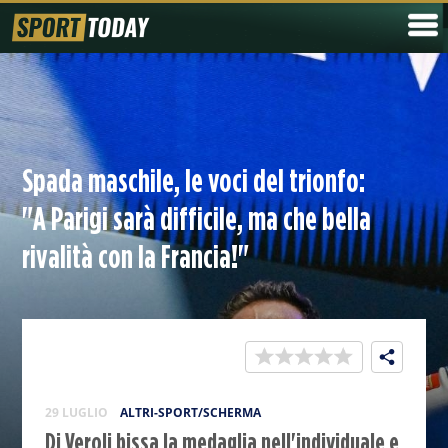
Spada maschile, le voci del trionfo:
"A Parigi sarà difficile, ma che bella
rivalità con la Francia!"
29 LUGLIO
ALTRI-SPORT/SCHERMA
Di Veroli bissa la medaglia nell'individuale e