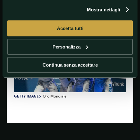
Mostra dettagli
#AltriSport
#Fencing
#Scherma
Accetta tutti
Personalizza
Continua senza accettare
GETTY IMAGES
Oro Mondiale