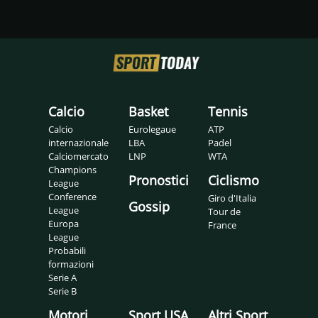
Calcio
Basket
Tennis
Calcio
Eurolegaue
ATP
internazionale
LBA
Padel
Calciomercato
LNP
WTA
Champions
Pronostici
Ciclismo
League
Conference
Giro d'Italia
Gossip
League
Tour de
Europa
France
League
Probabili
formazioni
Serie A
Serie B
Motori
Sport USA
Altri Sport