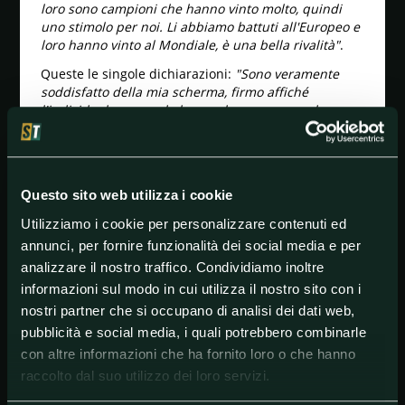
loro sono campioni che hanno vinto molto, quindi
uno stimolo per noi. Li abbiamo battuti all'Europeo e
loro hanno vinto al Mondiale, è una bella rivalità"
.
Queste le singole dichiarazioni:
"Sono veramente
soddisfatto della mia scherma, firmo affiché
l'individuale non vada bene e la gara a squadre
invece sì"
(Gabriele Cimini);
"Una medaglia speciale,
perché condivisa con i compagni di squadra e i
tecnici, la preferisco perché ci fa fare un bel passo
verso le Olimpiadi"
(Davide Di Veroli);
"Era il nostro
Questo sito web utilizza i cookie
obiettivo, il pubblico ci ha aiutato; i miei compagni
sono stati fenomenali, è una prova che rafforza la
Utilizziamo i cookie per personalizzare contenuti ed
consapevolezza nei nostri mezzi, talora l'abbiamo
annunci, per fornire funzionalità dei social media e per
smarrita"
(Federico Vismara);
"Sapevo di non dover
analizzare il nostro traffico. Condividiamo inoltre
gareggiare nell'individuale, era l'appuntamento che
informazioni sul modo in cui utilizza il nostro sito con i
perciò aspettavo da tanto: sono migliorato rispetto
all'Europeo, queste erano le mie due giornate"
nostri partner che si occupano di analisi dei dati web,
(Andrea Santarelli).
pubblicità e social media, i quali potrebbero combinarle
con altre informazioni che ha fornito loro o che hanno
raccolto dal suo utilizzo dei loro servizi.