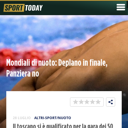
Mondiali di nuoto: Deplano in finale,
Panziera no
28 LUGLIO
ALTRI-SPORT/NUOTO
Il toscano si è qualificato per la gara dei 50