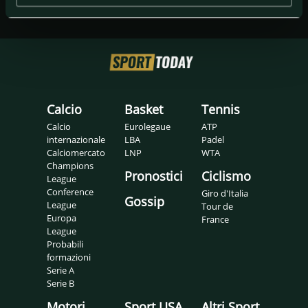
Calcio
Basket
Tennis
Calcio
Eurolegaue
ATP
internazionale
LBA
Padel
Calciomercato
LNP
WTA
Champions
Pronostici
Ciclismo
League
Conference
Giro d'Italia
Gossip
League
Tour de
Europa
France
League
Probabili
formazioni
Serie A
Serie B
Motori
Sport USA
Altri Sport