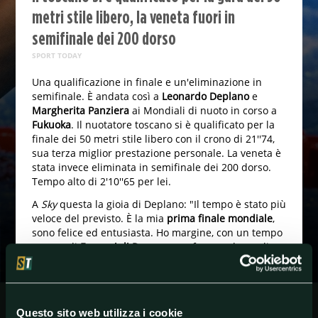
metri stile libero, la veneta fuori in
semifinale dei 200 dorso
SPORT TODAY
Una qualificazione in finale e un'eliminazione in
semifinale. È andata così a
Leonardo Deplano
e
Margherita Panziera
ai Mondiali di nuoto in corso a
Fukuoka
. Il nuotatore toscano si è qualificato per la
finale dei 50 metri stile libero con il crono di 21''74,
sua terza miglior prestazione personale. La veneta è
stata invece eliminata in semifinale dei 200 dorso.
Tempo alto di 2'10''65 per lei.
A
Sky
questa la gioia di Deplano: "Il tempo è stato più
veloce del previsto. È la mia
prima finale mondiale
,
sono felice ed entusiasta. Ho margine, con un tempo
come agli
Europei di Roma
posso fare qualcosa di
bello". Questo invece il dispiacere di Panziera: "
Sono
molto delusa
. La preparazione è stata terribile per
vari problemi di salute. Ho voluto provarci nell'ultimo
mese, sputando lacrime e sangue".
Questo sito web utilizza i cookie