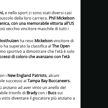
ni,
e nello sport ci sono stati diversi casi
epuscolo della loro carriera.
Phil Mickelson
enica, con una memorabile vittoria all'US
più vecchio vincitore maschile di tutti i
Oosthuizen
ha reso
Mickelson
vincitore di
 ha superato la classifica al
The Open
rimo sportivo a dimostrare che l'età è solo
ccessi di coloro che avanzano con l'età
con i
New England Patriots
, alcuni
ile successo ai
Tampa Bay Buccaneers.
ù anziano ad aver vinto un anello del
bile trionfo di
Brady
con i
Bucs
sui
 visto diventare il giocatore più anziano a