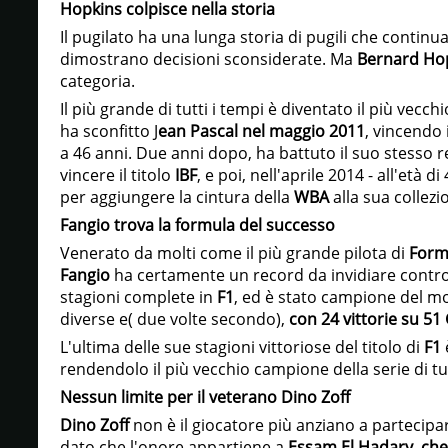
Hopkins colpisce nella storia
Il pugilato ha una lunga storia di pugili che continua
dimostrano decisioni sconsiderate. Ma
Bernard Ho
categoria.
Il più grande di tutti i tempi è diventato il più v
ha sconfitto J
ean Pascal nel maggio 2011
, vincendo i
a 46 anni. Due anni dopo, ha battuto il suo stesso
vincere il titolo
IBF
, e poi, nell'aprile 2014 - all'età d
per aggiungere la cintura della
WBA
alla sua collezi
Fangio trova la formula del successo
Venerato da molti come il più grande pilota di
Form
Fangio
ha certamente un record da invidiare contro i
stagioni complete in
F1
, ed è stato campione del m
diverse e( due volte secondo),
con 24 vittorie su 51
L'ultima delle sue stagioni vittoriose del titolo di
F1
rendendolo il più vecchio campione della serie di tut
Nessun limite per il veterano Dino Zoff
Dino Zoff
non è il giocatore più anziano a partecipa
dato che l'onore appartiene a
Essam El Hadary, che