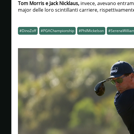
Tom Morris e Jack Nicklaus,
invece, avevano entramb
major delle loro scintillanti carriere, rispettivament
#DinoZoff
#PGAChampionship
#PhilMickelson
#SerenaWillia