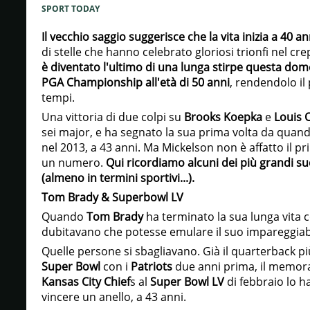
SPORT TODAY
Il vecchio saggio suggerisce che la vita inizia a 40 an
di stelle che hanno celebrato gloriosi trionfi nel cr
è diventato l'ultimo di una lunga stirpe questa dom
PGA Championship all'età di 50 anni
, rendendolo il 
tempi.
Una vittoria di due colpi su
Brooks
Koepka
e
Louis 
sei major, e ha segnato la sua prima volta da quando
nel 2013, a 43 anni. Ma Mickelson non è affatto il p
un numero.
Qui ricordiamo alcuni dei più grandi su
(almeno in termini sportivi...).
Tom Brady & Superbowl LV
Quando
Tom Brady
ha terminato la sua lunga vita 
dubitavano che potesse emulare il suo impareggiab
Quelle persone si sbagliavano. Già il quarterback pi
Super Bowl
con i
Patriots
due anni prima, il memora
Kansas City Chief
s al
Super Bowl LV
di febbraio lo ha
vincere un anello, a 43 anni.