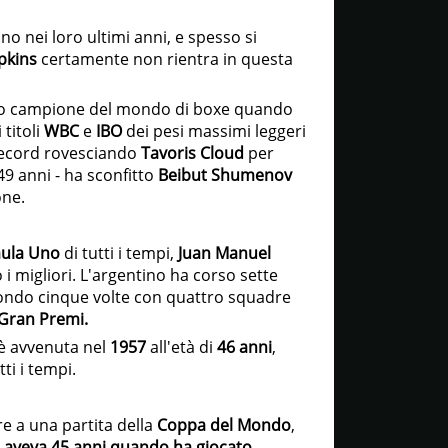
no nei loro ultimi anni, e spesso si
pkins
certamente non rientra in questa
ecchio campione del mondo di boxe quando
 titoli
WBC
e
IBO
dei pesi massimi leggeri
 record rovesciando
Tavoris Cloud
per
i 49 anni - ha sconfitto
Beibut Shumenov
one.
ula Uno
di tutti i tempi,
Juan Manuel
 migliori. L'argentino ha corso sette
ondo cinque volte con quattro squadre
 Gran Premi.
è avvenuta nel
1957
all'età di
46
anni
,
ti i tempi.
re a una partita della
Coppa del Mondo
,
 aveva 45 anni quando ha giocato