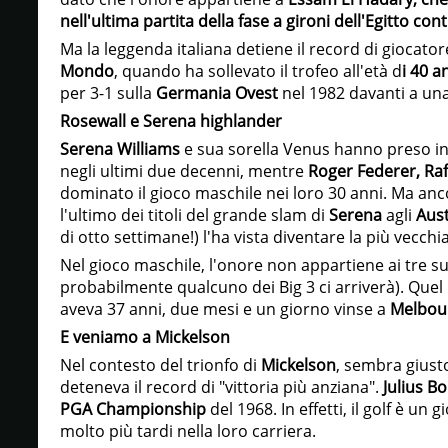
nell'ultima partita della fase a gironi dell'Egitto con
Ma la leggenda italiana detiene il record di giocato
Mondo
, quando ha sollevato il trofeo all'età d
i 40 a
per 3-1 sulla
Germania Ovest
nel 1982 davanti a una
Rosewall e Serena highlander
Serena Williams
e sua sorella Venus hanno preso in
negli ultimi due decenni, mentre
Roger Federer, Raf
dominato il gioco maschile nei loro 30 anni. Ma anc
l'ultimo dei titoli del grande slam di
Serena
agli
Aust
di otto settimane!) l'ha vista diventare la più vecchia 
Nel gioco maschile, l'onore non appartiene ai tre s
probabilmente qualcuno dei Big 3 ci arriverà). Quel
aveva 37 anni, due mesi e un giorno vinse a
Melbou
E veniamo a Mickelson
Nel contesto del trionfo di
Mickelson
, sembra giust
deteneva il record di "vittoria più anziana".
Julius B
PGA
Championship
del 1968. In effetti, il golf è un 
molto più tardi nella loro carriera.