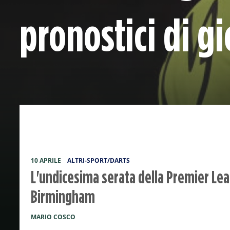
pronostici di gi
10 APRILE
ALTRI-SPORT/DARTS
L'undicesima serata della Premier Le
Birmingham
MARIO COSCO