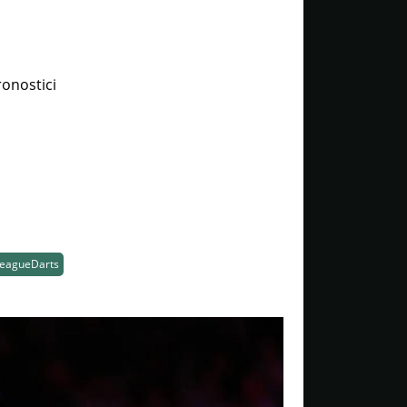
ronostici
eagueDarts