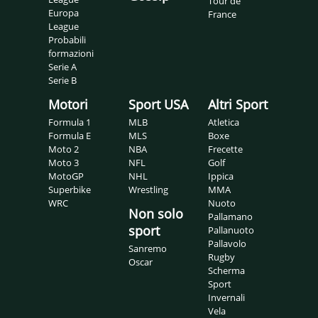
Tour de
Europa
France
League
Probabili
formazioni
Serie A
Serie B
Motori
Sport USA
Altri Sport
Formula 1
MLB
Atletica
Formula E
MLS
Boxe
Moto 2
NBA
Frecette
Moto 3
NFL
Golf
MotoGP
NHL
Ippica
Superbike
Wrestling
MMA
WRC
Nuoto
Non solo
Pallamano
sport
Pallanuoto
Pallavolo
Sanremo
Rugby
Oscar
Scherma
Sport
Invernali
Vela