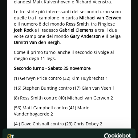
olandesi Maik Kuivenhoven e Richard Veenstra.
Le tre sfide più interessanti del secondo turno sono
quelle tra il campione in carica
Michael van Gerwen
e il numero 8 del mondo
Ross Smith
, tra l'inglese
Josh Rock
e il tedesco
Gabriel Clemens
e tra il due
volte campione del mondo
Gary Anderson
e il belga
Dimitri Van den Bergh
.
Come il primo turno, anche il secondo si volge al
meglio degli 11 legs.
Secondo turno - Sabato 25 novembre
(1) Gerwyn Price contro (32) Kim Huybrechts 1
(16) Stephen Bunting contro (17) Gian van Veen 1
(8) Ross Smith contro (40) Michael van Gerwen 2
(56) Matt Campbell contro (41) Mario
Vandenbogaerde 2
(4 ) Dave Chisnall contro (29) Chris Dobey 2
(13) Rob Cross contro (20) Luke Woodhouse 1