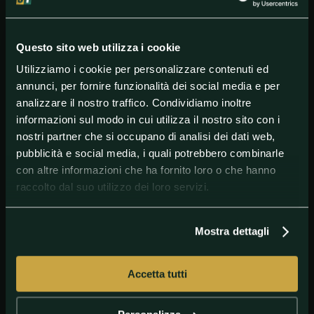
(5) Josh Rock contro (28) Gabriel Clemens 2
(12) Jonny Clayton contro (44) Niels Zonneveld 1
Questo sito web utilizza i cookie
(2) Gary Anderson contro (31) Dimitri Van den Bergh
Utilizziamo i cookie per personalizzare contenuti ed
contro 1
annunci, per fornire funzionalità dei social media e per
(15) James Wade contro (47) Steve Lennon 1
analizzare il nostro traffico. Condividiamo inoltre
(7) Luke Humphries contro (26 ) Radek Szaganski 1
informazioni sul modo in cui utilizza il nostro sito con i
nostri partner che si occupano di analisi dei dati web,
(10) Ryan Searle contro (23) Ricardo Pietreczko 1
pubblicità e social media, i quali potrebbero combinarle
(3) Damon Heta contro (35) Kevin Doets 1
con altre informazioni che ha fornito loro o che hanno
(51) Maik Kuivenhoven (19) Brendan Dolan 2
raccolto dal suo utilizzo dei loro servizi.
(59) Jermaine Wattimena contro (38) Richard
Veenstra 2
Mostra dettagli
(11) Ryan Joyce contro (22) Joe Cullen 2
Quote
Goldbet
e
Lottomatica
più interessanti del
Accetta tutti
secondo turno.
L'inglese Stephen Bunting è proposto a 1.75Il belga