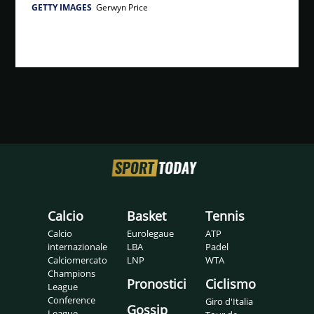
GETTY IMAGES
Gerwyn Price
Calcio
Basket
Tennis
Calcio
Eurolegaue
ATP
internazionale
LBA
Padel
Calciomercato
LNP
WTA
Champions
Pronostici
Ciclismo
League
Conference
Giro d'Italia
Gossip
League