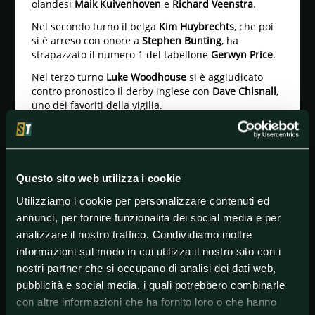
olandesi
Maik Kuivenhoven
e
Richard Veenstra
.
Nel secondo turno il belga
Kim Huybrechts
, che poi
si è arreso con onore a
Stephen Bunting
, ha
strapazzato il numero 1 del tabellone
Gerwyn Price
.
Nel terzo turno
Luke Woodhouse
si è aggiudicato
contro pronostico il derby inglese con
Dave Chisnall
,
uno dei favoriti della vigilia.
Tra i magnifici otto approdati ai quarti di finale ci
sono la bellezza di cinque inglesi.
I quarti di finale si svolgono al meglio dei 19 legs.
Questo sito web utilizza i cookie
Quarti di finale - Domenica 26 novembre
Utilizziamo i cookie per personalizzare contenuti ed
(16) Stephen Bunting contro (40) Michael van Gerwen
annunci, per fornire funzionalità dei social media e per
2
analizzare il nostro traffico. Condividiamo inoltre
(20) Luke Woodhouse contro (26) Gabriel Clemens 2
informazioni sul modo in cui utilizza il nostro sito con i
(15) james Wade contro (7) Luke Humphries 2
nostri partner che si occupano di analisi dei dati web,
pubblicità e social media, i quali potrebbero combinarle
(3) Damon Heta contro (11) Ryan Joyce 1
con altre informazioni che ha fornito loro o che hanno
Quota interessante