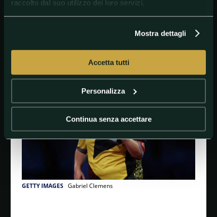
raccolto dal suo utilizzo dei loro servizi.
Per
Goldbet
e
Lottomatica
il successo del tedesco
Gabriel Clemens vale 1.67.
Mostra dettagli
#PlayersChampionshipFinals
#Pronostici
#Quote
Accetta tutti
Personalizza
Continua senza accettare
GETTY IMAGES
Gabriel Clemens