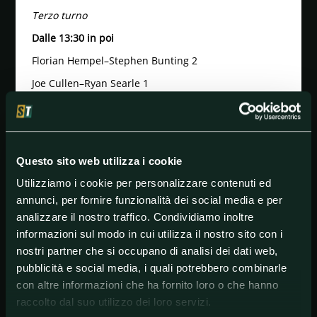
Terzo turno
Dalle 13:30 in poi
Florian Hempel–Stephen Bunting 2
Joe Cullen–Ryan Searle 1
Ross Smith–Chris Dobey 2
Dalle 20:00 in poi
Gerwyn Price–Brendan Dolan 1
Questo sito web utilizza i cookie
Luke Humphries–Ricardo Pietreczko 1
Utilizziamo i cookie per personalizzare contenuti ed
Ricky Evans– Daryl Gurney 1
annunci, per fornire funzionalità dei social media e per
analizzare il nostro traffico. Condividiamo inoltre
Quote interessanti
informazioni sul modo in cui utilizza il nostro sito con i
Il successo di Joe Cullen per
Goldbet
e
Lottomatica
nostri partner che si occupano di analisi dei dati web,
vale 1.99
pubblicità e social media, i quali potrebbero combinarle
Il successo di Chris Dobey per
Goldbet
e
Lottomatica
con altre informazioni che ha fornito loro o che hanno
vale 1.82.
raccolto dal suo utilizzo dei loro servizi.