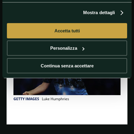
Mostra dettagli
#CoppadelMondodifreccette
#LukeHumphries
#Pronostici
#Quote
Accetta tutti
Personalizza
Continua senza accettare
GETTY IMAGES
Luke Humphries