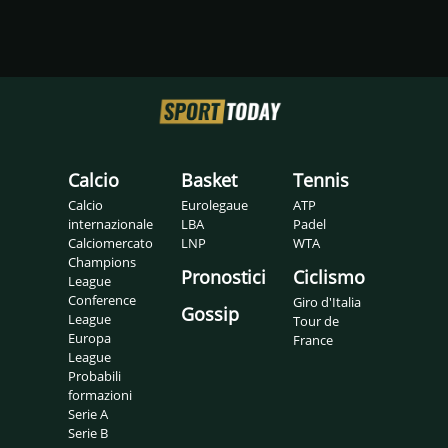
Calcio
Basket
Tennis
Calcio
Eurolegaue
ATP
internazionale
LBA
Padel
Calciomercato
LNP
WTA
Champions
Pronostici
Ciclismo
League
Conference
Giro d'Italia
Gossip
League
Tour de
Europa
France
League
Probabili
formazioni
Serie A
Serie B