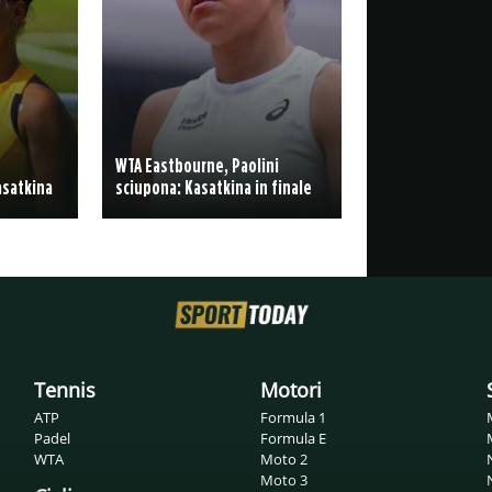
WTA Eastbourne, Paolini
asatkina
sciupona: Kasatkina in finale
Tennis
Motori
ATP
Formula 1
Padel
Formula E
WTA
Moto 2
Moto 3