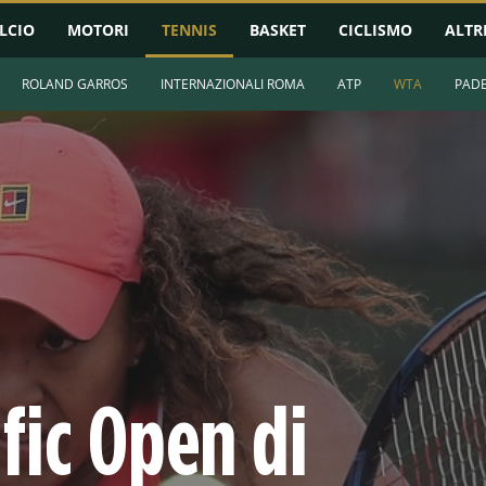
LCIO
MOTORI
TENNIS
BASKET
CICLISMO
ALTR
ROLAND GARROS
INTERNAZIONALI ROMA
ATP
WTA
PAD
ific Open di