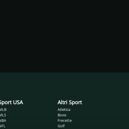
Sport USA
Altri Sport
MLB
Atletica
MLS
Boxe
NBA
Frecette
NFL
Golf