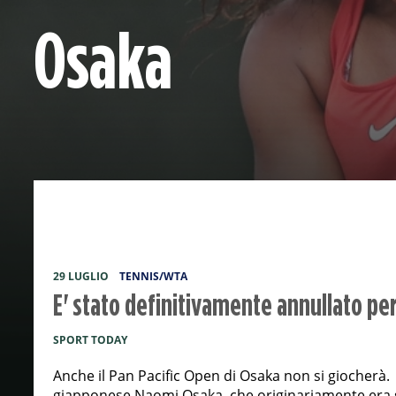
Osaka
29 LUGLIO
TENNIS/WTA
E' stato definitivamente annullato per
SPORT TODAY
Anche il Pan Pacific Open di Osaka non si giocherà. 
giapponese Naomi Osaka, che originariamente era