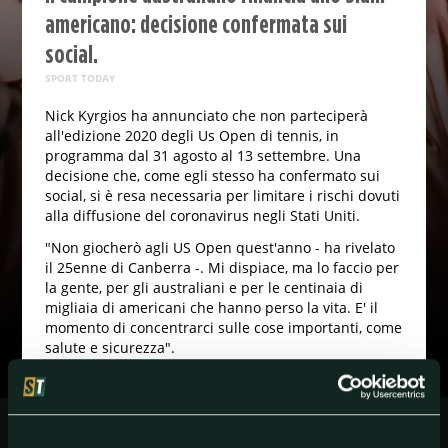
americano: decisione confermata sui
social.
SPORT TODAY
Nick Kyrgios ha annunciato che non parteciperà
all'edizione 2020 degli Us Open di tennis, in
programma dal 31 agosto al 13 settembre. Una
decisione che, come egli stesso ha confermato sui
social, si è resa necessaria per limitare i rischi dovuti
alla diffusione del coronavirus negli Stati Uniti.
"Non giocherò agli US Open quest'anno - ha rivelato
il 25enne di Canberra -. Mi dispiace, ma lo faccio per
la gente, per gli australiani e per le centinaia di
migliaia di americani che hanno perso la vita. E' il
momento di concentrarci sulle cose importanti, come
salute e sicurezza".
Solo due giorni fa lo stesso Kyrgios aveva annunciato
la sua assenza dal Masters che anticipa proprio
l'Open americano, che solitamente si giocava a
Cincinnati e quest'anno era stato spostato proprio a