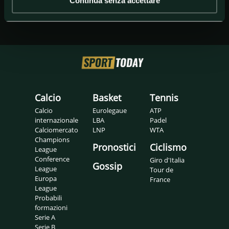
Continua senza accettare
Calcio
Basket
Tennis
Calcio
Eurolegaue
ATP
internazionale
LBA
Padel
Calciomercato
LNP
WTA
Champions
Pronostici
Ciclismo
League
Conference
Giro d'Italia
Gossip
League
Tour de
Europa
France
League
Probabili
formazioni
Serie A
Serie B