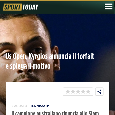
Us Open, Kyrgios annuncia il forfait
e spiega il motivo
2 AGOSTO
TENNIS/ATP
Il campione australiano rinuncia allo Slam