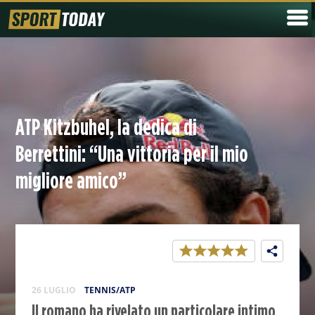
ATP Kitzbuhel, la dedica di
Berrettini: “Una vittoria per il mio
migliore amico”
26 LUGLIO
TENNIS/ATP
Il romano ha rivelato un particolare intimo