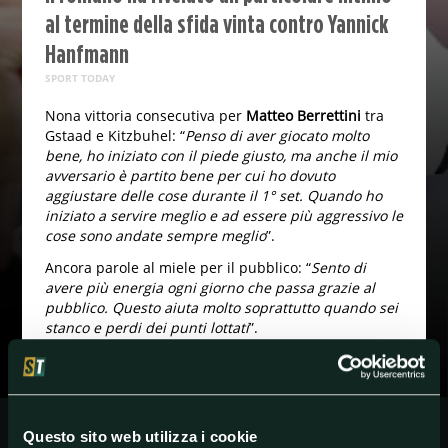
al termine della sfida vinta contro Yannick
Hanfmann
SPORT TODAY
Nona vittoria consecutiva per
Matteo Berrettini
tra
Gstaad e Kitzbuhel: “
Penso di aver giocato molto
bene, ho iniziato con il piede giusto, ma anche il mio
avversario è partito bene per cui ho dovuto
aggiustare delle cose durante il 1° set. Quando ho
iniziato a servire meglio e ad essere più aggressivo le
cose sono andate sempre meglio
”.
Ancora parole al miele per il pubblico: “
Sento di
avere più energia ogni giorno che passa grazie al
pubblico. Questo aiuta molto soprattutto quando sei
stanco e perdi dei punti lottati
”.
E, in ultimo, una dedica al suo miglior amico: “
Ha
perso sua nonna due giorni fa e ieri sera mi ha
scritto, chiedendomi di vincere: era una partita da
portare a casa per lui
”.
Questo sito web utilizza i cookie