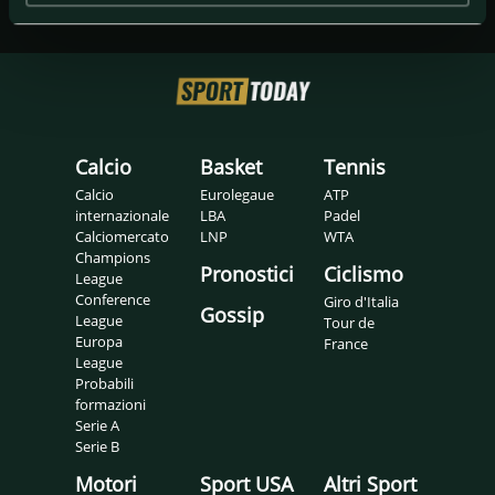
Calcio
Basket
Tennis
Calcio
Eurolegaue
ATP
internazionale
LBA
Padel
Calciomercato
LNP
WTA
Champions
Pronostici
Ciclismo
League
Conference
Giro d'Italia
Gossip
League
Tour de
Europa
France
League
Probabili
formazioni
Serie A
Serie B
Motori
Sport USA
Altri Sport