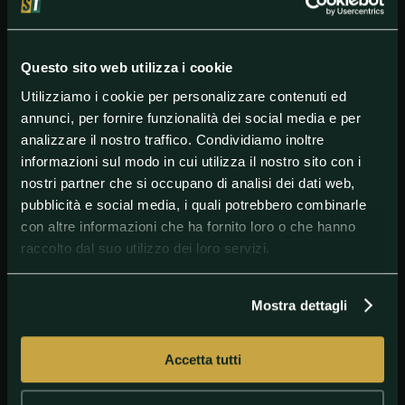
la bandiera olandese perché infastidito dal fatto di
trovarsi vicino alla concorrente israeliana.
Klein avrebbe presentato nella finale di stasera il
Questo sito web utilizza i cookie
brano
Europapa
, una canzone dedicata ai genitori
morti quando lui era piccolo, ma che affronta il tema
Utilizziamo i cookie per personalizzare contenuti ed
del sogno infranto dell’Europa unita e di un mondo
annunci, per fornire funzionalità dei social media e per
senza più confini.
analizzare il nostro traffico. Condividiamo inoltre
informazioni sul modo in cui utilizza il nostro sito con i
nostri partner che si occupano di analisi dei dati web,
#Eurovision
#JoostKlein
pubblicità e social media, i quali potrebbero combinarle
con altre informazioni che ha fornito loro o che hanno
raccolto dal suo utilizzo dei loro servizi.
Mostra dettagli
Accetta tutti