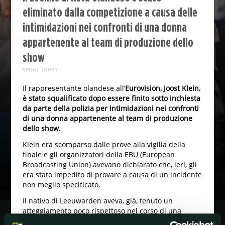
eliminato dalla competizione a causa delle
intimidazioni nei confronti di una donna
appartenente al team di produzione dello
show
SPORT TODAY
Il rappresentante olandese all’
Eurovision, Joost Klein,
è stato squalificato dopo essere finito sotto inchiesta
da parte della polizia per intimidazioni nei confronti
di una donna appartenente al team di produzione
dello show.
Klein era scomparso dalle prove alla vigilia della
finale e gli organizzatori della EBU (European
Broadcasting Union) avevano dichiarato che, ieri, gli
era stato impedito di provare a causa di un incidente
non meglio specificato.
Il nativo di Leeuwarden aveva, già, tenuto un
atteggiamento poco rispettoso nel corso di una
conferenza stampa quando si era coperto il volto con