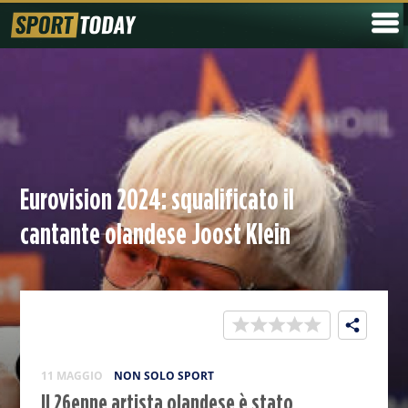
Eurovision 2024: squalificato il
cantante olandese Joost Klein
11 MAGGIO
NON SOLO SPORT
Il 26enne artista olandese è stato