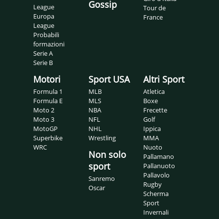
Gossip
League
Tour de
Europa
France
League
Probabili
formazioni
Serie A
Serie B
Motori
Sport USA
Altri Sport
Formula 1
MLB
Atletica
Formula E
MLS
Boxe
Moto 2
NBA
Frecette
Moto 3
NFL
Golf
MotoGP
NHL
Ippica
Superbike
Wrestling
MMA
WRC
Nuoto
Non solo
Pallamano
sport
Pallanuoto
Pallavolo
Sanremo
Rugby
Oscar
Scherma
Sport
Invernali