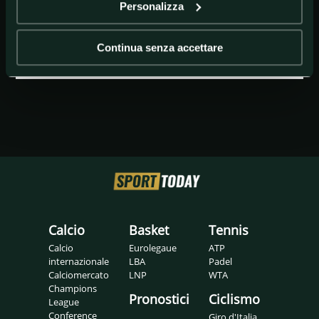
Personalizza
GETTY IMAGES
Joost Klein
Continua senza accettare
Calcio
Basket
Tennis
Calcio
Eurolegaue
ATP
internazionale
LBA
Padel
Calciomercato
LNP
WTA
Champions
Pronostici
Ciclismo
League
Conference
Giro d'Italia