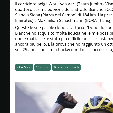
Il corridore belga Wout van Aert (Team Jumbo - Visma
quattordicesima edizione della Strade Bianche EOLO
Siena a Siena (Piazza del Campo) di 184 km. Ha pr
Emirates) e Maximilian Schachmann (BORA - hansgr
Queste le sue parole dopo la vittoria: "Dopo due pod
Bianche ho acquisito molta fiducia nelle mie possibi
non è mai facile, è stato più difficile nelle circost
ancora più bello. È la prova che ho raggiunto un ott
soli 25 anni, con il mio background di ciclocrossist
#AltriSport
#Ciclismo
#Ciclismosustrada